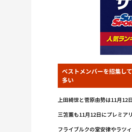
ベストメンバーを招集し
多い
上田綺世と菅原由勢は11月1
三笘薫も11月12日にプレミ
フライブルクの堂安律やラツィ