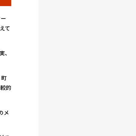
マー
変えて
実、
、町
比較的
のメ