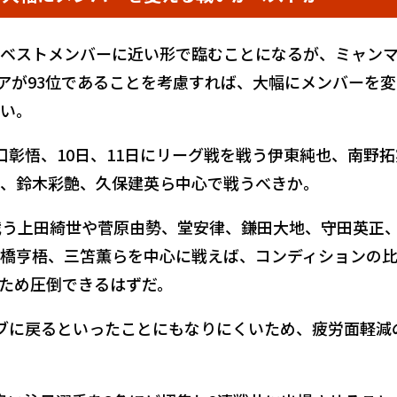
ベストメンバーに近い形で臨むことになるが、ミャン
シリアが93位であることを考慮すれば、大幅にメンバーを
い。
口彰悟、10日、11日にリーグ戦を戦う伊東純也、南野拓
、鈴木彩艶、久保建英ら中心で戦うべきか。
戦う上田綺世や菅原由勢、堂安律、鎌田大地、守田英正
橋亨梧、三笘薫らを中心に戦えば、コンディションの
ため圧倒できるはずだ。
ブに戻るといったことにもなりにくいため、疲労面軽減