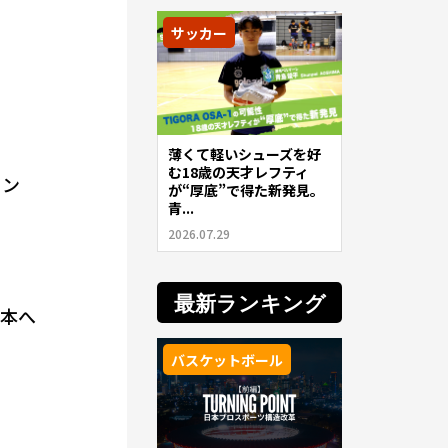
サッカー
薄くて軽いシューズを好
む18歳の天才レフティ
ラン
が“厚底”で得た新発見。
青...
2026.07.29
最新ランキング
日本へ
バスケットボール