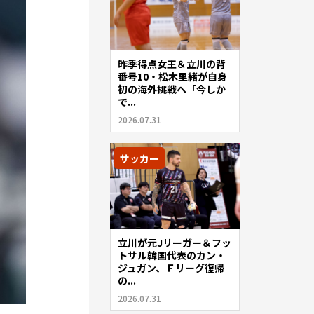
昨季得点女王＆立川の背
番号10・松木里緒が自身
初の海外挑戦へ「今しか
で...
2026.07.31
サッカー
立川が元Jリーガー＆フッ
トサル韓国代表のカン・
ジュガン、Ｆリーグ復帰
の...
2026.07.31