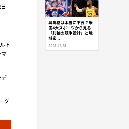
2日
昇降格は本当に不要？米
国4大スポーツから見る
「別軸の競争設計」と地
域密...
ガルト
2025.12.28
ンマ
ンデ
ーグ