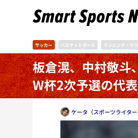
サッカー
バスケットボール
ランニング・マラ
板倉滉、中村敬斗
W杯2次予選の代
ケータ（スポーツライター