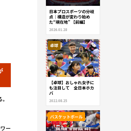
日本プロスポーツの分岐
点｜構造が変わり始め
た“現在地” 【前編】
2026.01.28
卓球
が
【卓球】おしゃれ女子に
も注目して 全日本ホカ
バ
る。
2022.08.25
バスケットボール
ロワー