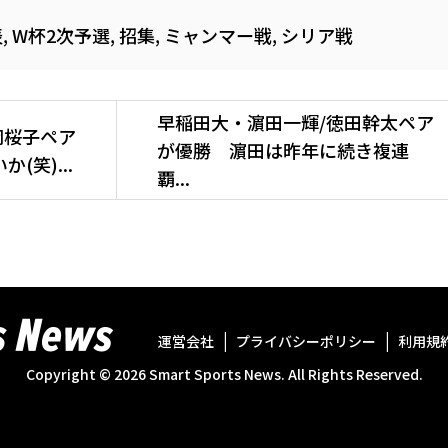
表
,
W杯2次予選
,
招集
,
ミャンマー戦
,
シリア戦
早稲田大・濵田一輝/徳田幹太ペア
岡桜子ペア
が優勝 濵田は昨年に続き複連
(笑)...
覇...
運営会社
プライバシーポリシー
利用規
Copyright ©
2026
Smart Sports News. All Rights Reserved.