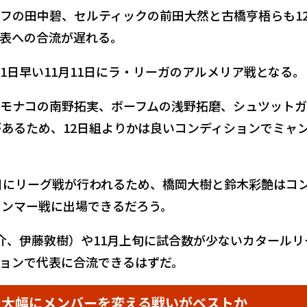
フの田中碧、セルティックの前田大然と古橋亨梧らも1
表への合流が遅れる。
1日早い11月11日にラ・リーガのアルメリア戦となる。
モナコの南野拓実、ボーフムの浅野拓磨、シュツット
があるため、12日組よりかは良いコンディションでミャ
0日にリーグ戦が行われるため、橋岡大樹と鈴木彩艶はコ
ャンマー戦に出場できるだろう。
介、伊藤敦樹）や11月上旬に試合数が少ないカタールリ
ョンで代表に合流できるはずだ。
で大幅にメンバーを変える戦いがベストか