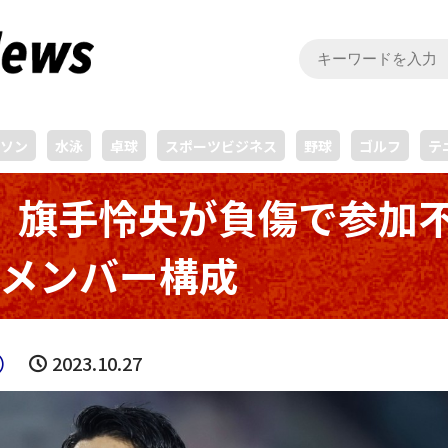
ソン
水泳
卓球
スポーツビジネス
野球
ゴルフ
テ
、旗手怜央が負傷で参加
表メンバー構成
）
2023.10.27