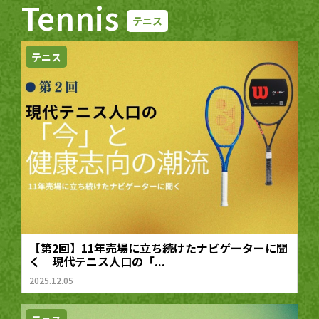
Tennis
テニス
テニス
【第2回】11年売場に立ち続けたナビゲーターに聞
く 現代テニス人口の「...
2025.12.05