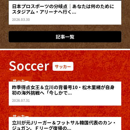
日本プロスポーツの分岐点｜あなたは何のために
スタジアム・アリーナへ行く...
2026.03.30
記事一覧
Soccer
サッカー
サッカー
昨季得点女王＆立川の背番号10・松木里緒が自身
初の海外挑戦へ「今しかで...
2026.07.31
サッカー
立川が元Jリーガー＆フットサル韓国代表のカン・
ジュガン、Ｆリーグ復帰の...