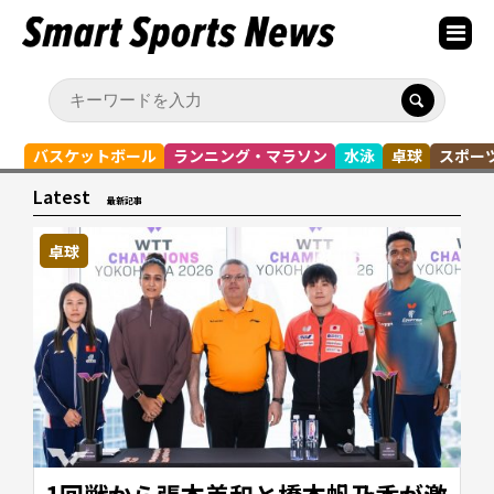
バスケットボール
ランニング・マラソン
水泳
卓球
スポー
Latest
最新記事
卓球