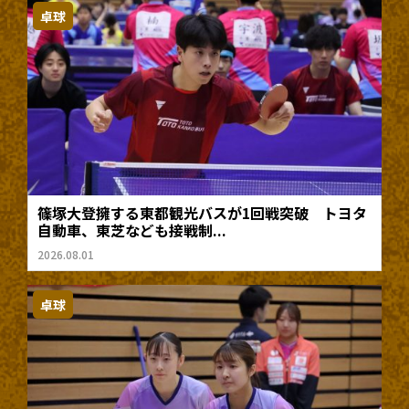
卓球
篠塚大登擁する東都観光バスが1回戦突破 トヨタ
自動車、東芝なども接戦制...
2026.08.01
卓球