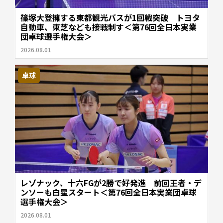
篠塚大登擁する東都観光バスが1回戦突破 トヨタ
自動車、東芝なども接戦制す＜第76回全日本実業
団卓球選手権大会＞
2026.08.01
卓球
レゾナック、十六FGが2勝で好発進 前回王者・デ
ンソーも白星スタート＜第76回全日本実業団卓球
選手権大会＞
2026.08.01