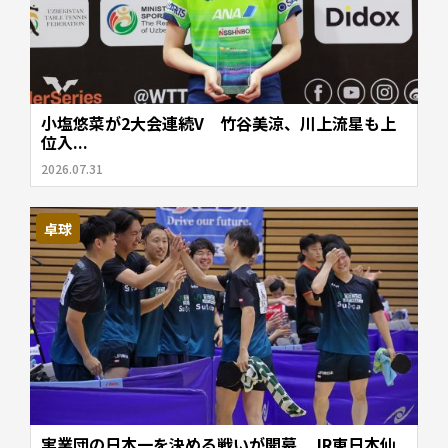
小塩悠菜が2大会連続V 竹谷美涼、川上流星も上
位入...
2026.07.31
卓球
実業団の日本一を決める戦いが開幕 JR東日本仙