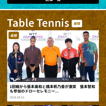
Table Tennis
卓球
卓球
1回戦から張本美和と橋本帆乃香が激突 張本智和
も参加のドローセレモニー...
2026.08.02