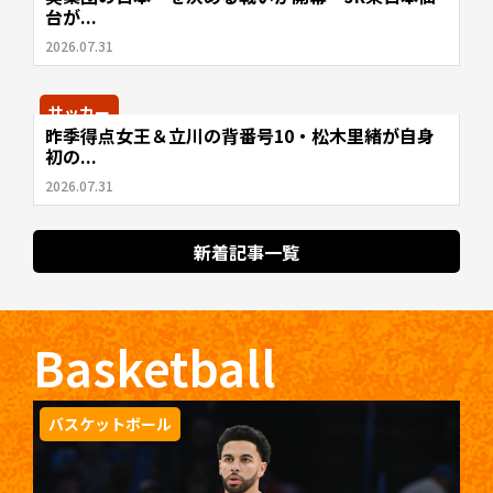
台が...
2026.07.31
サッカー
昨季得点女王＆立川の背番号10・松木里緒が自身
初の...
2026.07.31
新着記事一覧
Basketball
バスケットボール