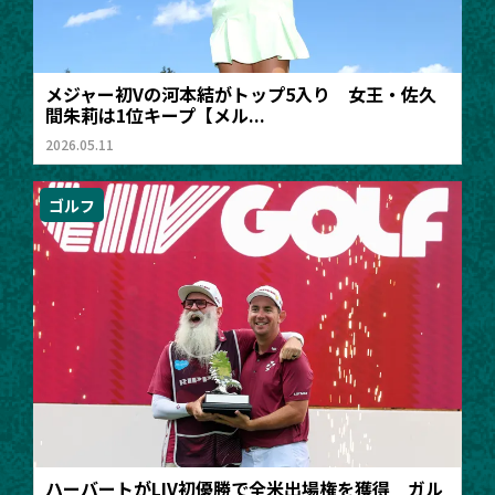
メジャー初Vの河本結がトップ5入り 女王・佐久
間朱莉は1位キープ【メル...
2026.05.11
ゴルフ
ハーバートがLIV初優勝で全米出場権を獲得 ガル