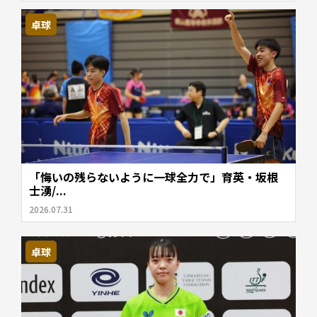
卓球
「悔いの残らないように一球全力で」育英・坂根
士湧/...
2026.07.31
卓球