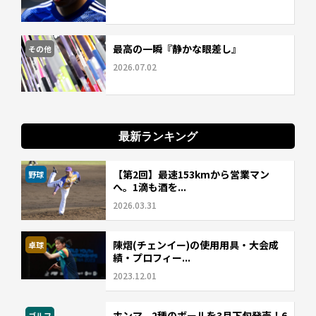
最高の一瞬『静かな眼差し』
その他
2026.07.02
最新ランキング
【第2回】最速153kmから営業マン
野球
へ。1滴も酒を...
2026.03.31
陳熠(チェンイー)の使用用具・大会成
卓球
績・プロフィー...
2023.12.01
ホンマ、2種のボールを3月下旬発売！6
ゴルフ