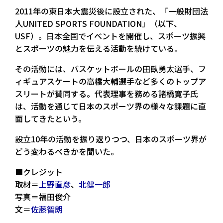
2011年の東日本大震災後に設立された、「一般財団法
人UNITED SPORTS FOUNDATION」（以下、
USF）。日本全国でイベントを開催し、スポーツ振興
とスポーツの魅力を伝える活動を続けている。
その活動には、バスケットボールの田臥勇太選手、フ
ィギュアスケートの高橋大輔選手など多くのトップア
スリートが賛同する。代表理事を務める諸橋寛子氏
は、活動を通じて日本のスポーツ界の様々な課題に直
面してきたという。
設立10年の活動を振り返りつつ、日本のスポーツ界が
どう変わるべきかを聞いた。
■クレジット
取材＝
上野直彦
、
北健一郎
写真＝福田俊介
文＝
​​佐藤智朗