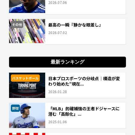
2026.07.06
最高の一瞬『静かな眼差し』
その他
2026.07.02
最新ランキング
日本プロスポーツの分岐点｜構造が変
バスケットボール
わり始めた“現在...
2026.01.28
「MLB」的確補強の王者ドジャースに
野球
潜む「高齢化」...
2025.01.06