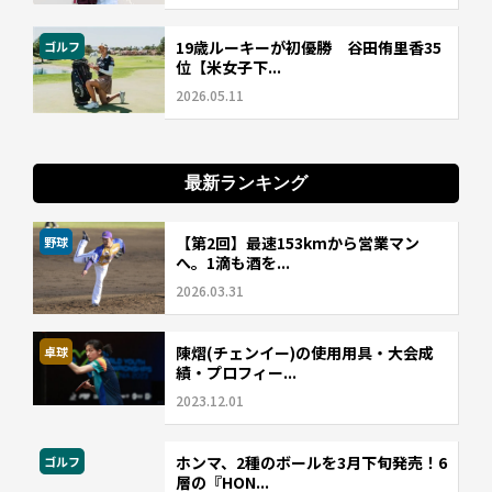
19歳ルーキーが初優勝 谷田侑里香35
ゴルフ
位【米女子下...
2026.05.11
最新ランキング
【第2回】最速153kmから営業マン
野球
へ。1滴も酒を...
2026.03.31
陳熠(チェンイー)の使用用具・大会成
卓球
績・プロフィー...
2023.12.01
ホンマ、2種のボールを3月下旬発売！6
ゴルフ
層の『HON...