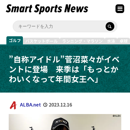
ゴルフ
バスケットボール
ランニング・マラソン
水泳
卓球
”自称アイドル”菅沼菜々がイベ
ントに登場 来季は「もっとか
わいくなって年間女王へ」
ALBA.net
2023.12.16