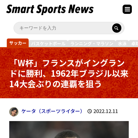
サッカー
バスケットボール
ランニング・マラソン
水泳
卓
「W杯」フランスがイングラン
ドに勝利、1962年ブラジル以来
14大会ぶりの連覇を狙う
ケータ（スポーツライター）
2022.12.11