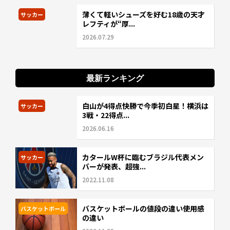
薄くて軽いシューズを好む18歳の天才
サッカー
レフティが“厚...
2026.07.29
最新ランキング
白山が4得点快勝で今季初白星！横浜は
サッカー
3戦・22得点...
2026.06.16
カタールW杯に臨むブラジル代表メン
サッカー
バーが発表、超強...
2022.11.08
バスケットボールの値段の違い使用感
バスケットボール
の違い