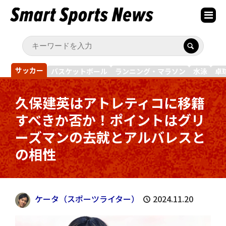
サッカー
バスケットボール
ランニング・マラソン
水泳
卓
久保建英はアトレティコに移籍
すべきか否か！ポイントはグリ
ーズマンの去就とアルバレスと
の相性
ケータ（スポーツライター）
2024.11.20