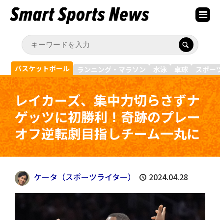
バスケットボール
ランニング・マラソン
水泳
卓球
スポー
レイカーズ、集中力切らさずナ
ゲッツに初勝利！奇跡のプレー
オフ逆転劇目指しチーム一丸に
ケータ（スポーツライター）
2024.04.28