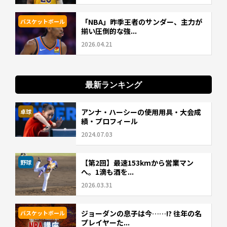
「NBA」昨季王者のサンダー、主力が
バスケットボール
揃い圧倒的な強...
2026.04.21
最新ランキング
アンナ・ハーシーの使用用具・大会成
卓球
績・プロフィール
2024.07.03
【第2回】最速153kmから営業マン
野球
へ。1滴も酒を...
2026.03.31
ジョーダンの息子は今……!? 往年の名
バスケットボール
プレイヤーた...