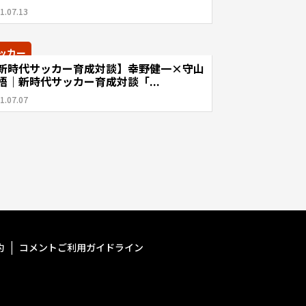
1.07.13
ッカー
新時代サッカー育成対談】幸野健一×守山
悟｜新時代サッカー育成対談「...
1.07.07
約
コメントご利用ガイドライン