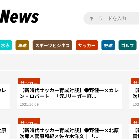
水泳
卓球
スポーツビジネス
サッカー
野球
ゴルフ
サッカー
サ
カレ
【新時代サッカー育成対談】幸野健一×カレ
【
ン・ロバート｜「元Jリーガー経...
次
2021.10.09
202
サッカー
サ
北原
【新時代サッカー育成対談】幸野健一×北原
【
次郎×菅原和紀×佐々木洋文｜「...
真