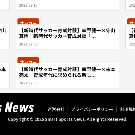
2021.07.15
202
サッカー
サ
守山
【新時代サッカー育成対談】幸野健一×守山
【
真悟｜新時代サッカー育成対談「...
真
2021.07.07
202
サッカー
末本
【新時代サッカー育成対談】幸野健一×末本
亮太｜育成年代に求められる新し...
2021.07.05
運営会社
プライバシーポリシー
利用規
Copyright ©
2026
Smart Sports News. All Rights Reserved.