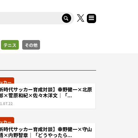
テニス
その他
ッカー
新時代サッカー育成対談】幸野健一×北原
郎×菅原和紀×佐々木洋文｜「...
1.07.22
ッカー
新時代サッカー育成対談】幸野健一×守山
悟×内野智章｜「どうやったら...