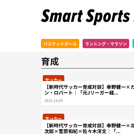
バスケットボール
ランニング・マラソン
育成
サッカー
【新時代サッカー育成対談】幸野健一×
ン・ロバート｜「元Jリーガー経...
2021.10.09
サッカー
【新時代サッカー育成対談】幸野健一×
次郎×菅原和紀×佐々木洋文｜「...