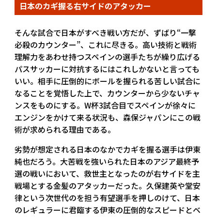
日本のカギ握る右サイドのアタッカー
そんな試合で日本がすべき戦い方だが、ずばり“一撃
必殺のカウンター”、これに尽きる。高い技術と戦術
理解力をあわせ持つスペインの選手たちが繰り広げる
パスサッカーに対抗するにはこれしかないと言っても
いい。相手に圧倒的にボールを握られる苦しい試合に
なることを覚悟した上で、カウンターから少ないチャ
ンスをものにする。W杯3試合目でスペインが徐々に
エンジンをかけて来る状況も、森保ジャパンにこの戦
術が求められる理由である。
劣勢が想定される日本のなかでカギを握る選手は伊東
純也だろう。大苦戦を強いられた日本のアジア最終予
選の戦いにおいて、救世主となったのが右サイドを主
戦場とする金髪のアタッカーだった。久保建英や堂安
律という次世代のを担う有望選手を押しのけて、日本
のレギュラーに君臨する伊東の圧倒的なスピードとベ