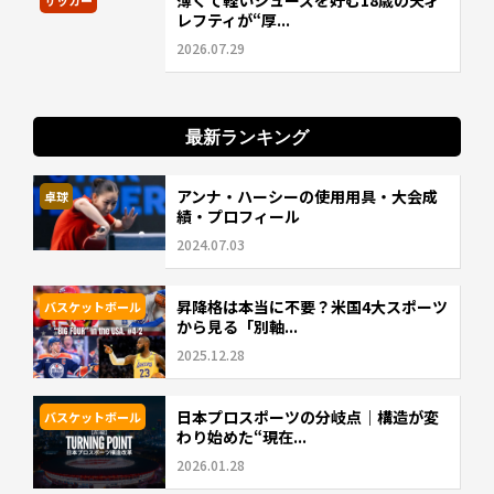
薄くて軽いシューズを好む18歳の天才
レフティが“厚...
2026.07.29
最新ランキング
アンナ・ハーシーの使用用具・大会成
卓球
績・プロフィール
2024.07.03
昇降格は本当に不要？米国4大スポーツ
バスケットボール
から見る「別軸...
2025.12.28
日本プロスポーツの分岐点｜構造が変
バスケットボール
わり始めた“現在...
2026.01.28