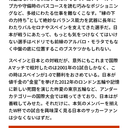
プ力や守備時のパスコースを読む巧みなポジショニン
グなど、多岐にわたる仕事を難なくこなす。“縁の下
の力持ち”として絶妙なバランス能力を武器に長年に
わたりバルセロナやスペインを支えてきた選手だ。日
本が戦うにあたって、もっとも気をつけなくてはいけ
ない選手はぺドリでも前線のアルバロ・モラタでもな
く中盤の底に位置するこのブスケツかもしれない。
スペインと日本との対戦だが、意外にもこれまで国際
Aマッチで相対したのは2001年の1試合しかなく、こ
の時はスペインが1-0で勝利をおさめている。日本が
値千金の“金星”を挙げた2012年のロンドン五輪や記憶
に新しい死闘を演じた昨夏の東京五輪など、アンダー
カテゴリーの国際大会では戦ってきており、日本はが
善戦してみせた。それだけに、本気のメンバーを揃え
たW杯での試合を興味深く見る日本のサッカーファン
は少なくないはずだ。