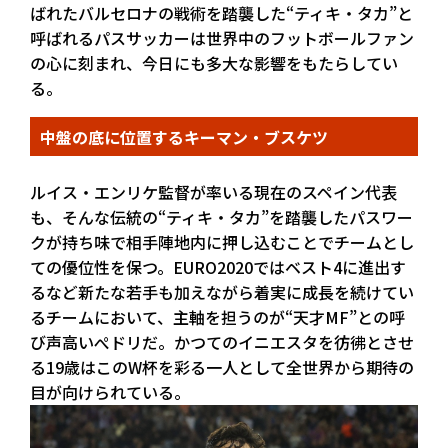
ばれたバルセロナの戦術を踏襲した“ティキ・タカ”と
呼ばれるパスサッカーは世界中のフットボールファン
の心に刻まれ、今日にも多大な影響をもたらしてい
る。
中盤の底に位置するキーマン・ブスケツ
ルイス・エンリケ監督が率いる現在のスペイン代表
も、そんな伝統の“ティキ・タカ”を踏襲したパスワー
クが持ち味で相手陣地内に押し込むことでチームとし
ての優位性を保つ。EURO2020ではベスト4に進出す
るなど新たな若手も加えながら着実に成長を続けてい
るチームにおいて、主軸を担うのが“天才MF”との呼
び声高いぺドリだ。かつてのイニエスタを彷彿とさせ
る19歳はこのW杯を彩る一人として全世界から期待の
目が向けられている。