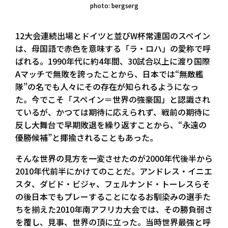
photo: bergserg
12大会連続出場とドイツと並びW杯常連国のスペイン
は、母国語で赤色を意味する「ラ・ロハ」の愛称で呼
ばれる。1990年代に約4年間、30試合以上に渡り国際
Aマッチで無敗を誇ったことから、日本では“無敵艦
隊”の名でも人々にその存在が知られるようになっ
た。今でこそ「スペイン＝世界の強豪国」と認識され
ているが、かつては期待に応えられず、戦前の期待に
反し大舞台で早期敗退を繰り返すことから、“永遠の
優勝候補”と揶揄されることもあった。
そんな世界の見方を一変させたのが2000年代後半から
2010年代前半にかけてのことだ。アンドレス・イニエ
スタ、ダビド・ビジャ、フェルナンド・トーレスらそ
の後日本でもプレーすることになるお馴染みの選手た
ちを揃えた2010年南アフリカ大会では、その勝負弱さ
を覆し、見事、世界の頂に立った。当時世界最強と呼