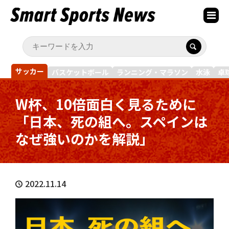
サッカー
バスケットボール
ランニング・マラソン
水泳
卓
W杯、10倍面白く見るために
「日本、死の組へ。スペインは
なぜ強いのかを解説」
2022.11.14