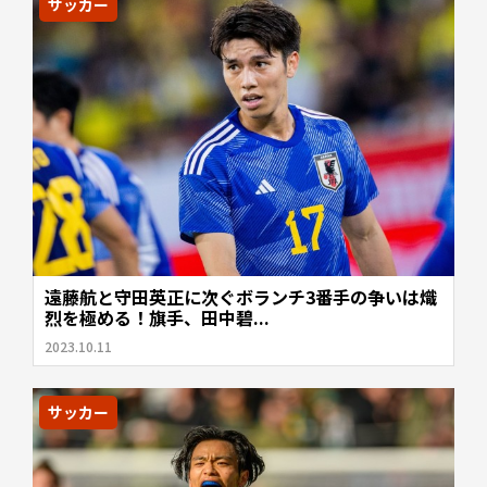
サッカー
遠藤航と守田英正に次ぐボランチ3番手の争いは熾
烈を極める！旗手、田中碧...
2023.10.11
サッカー