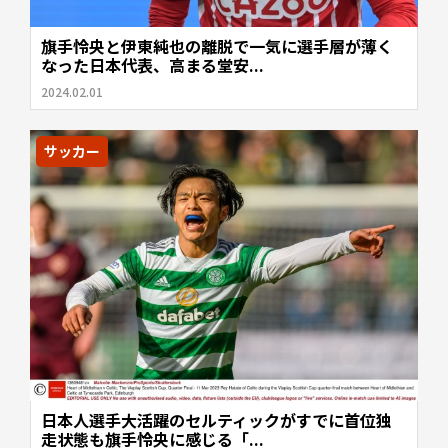
旗手怜央と伊東純也の離脱で一気に選手層が薄く
なった日本代表、高まる堂安...
2024.02.01
サッカー
日本人選手大活躍のセルティックがすでに首位独
走状態も旗手怜央に感じる「...