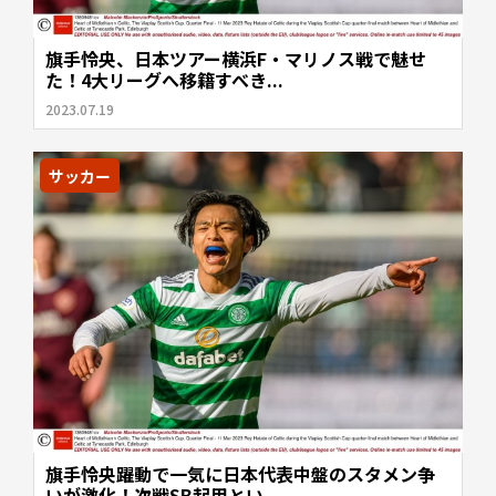
旗手怜央、日本ツアー横浜F・マリノス戦で魅せ
た！4大リーグへ移籍すべき...
2023.07.19
サッカー
旗手怜央躍動で一気に日本代表中盤のスタメン争
いが激化！次戦SB起用とい...