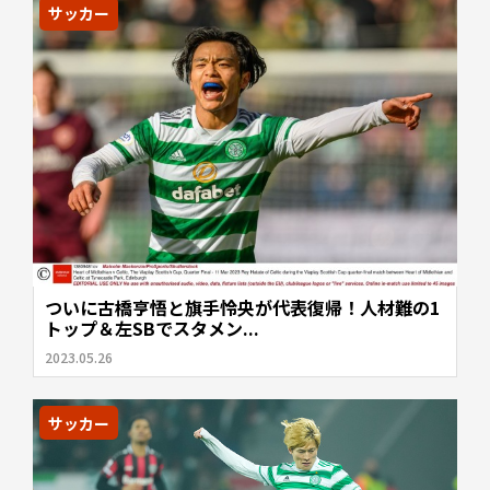
サッカー
ついに古橋亨悟と旗手怜央が代表復帰！人材難の1
トップ＆左SBでスタメン...
2023.05.26
サッカー