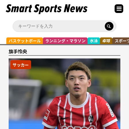
バスケットボール
ランニング・マラソン
水泳
卓球
スポー
旗手怜央
サッカー