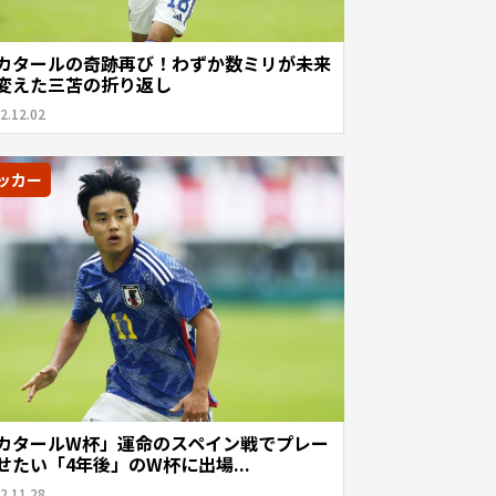
カタールの奇跡再び！わずか数ミリが未来
変えた三苫の折り返し
2.12.02
ッカー
カタールW杯」運命のスペイン戦でプレー
せたい「4年後」のW杯に出場...
2.11.28