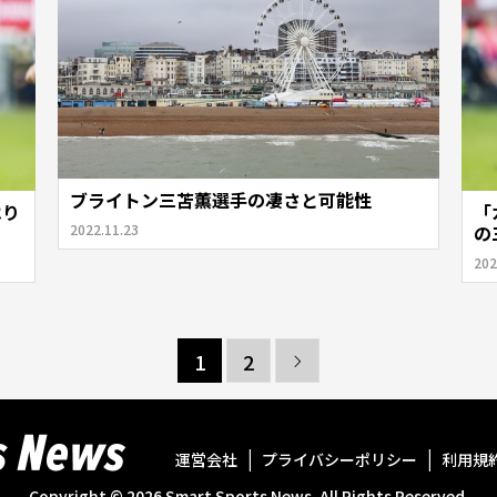
ブライトン三苫薫選手の凄さと可能性
はり
「
2022.11.23
の
202
1
2

運営会社
プライバシーポリシー
利用規
Copyright ©
2026
Smart Sports News. All Rights Reserved.