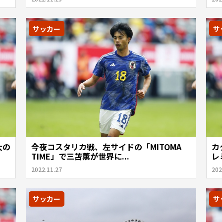
サッカー
サ
大の
今夜コスタリカ戦、左サイドの「MITOMA
カ
TIME」で三苫薫が世界に...
レ
2022.11.27
202
サッカー
サ