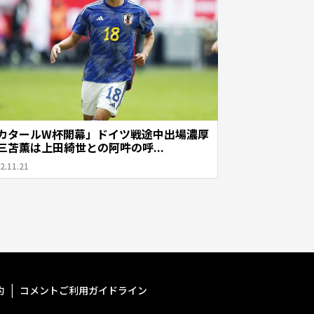
カタールW杯開幕」ドイツ戦途中出場濃厚
三苫薫は上田綺世との阿吽の呼...
2.11.21
約
コメントご利用ガイドライン