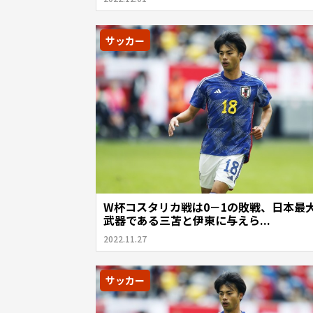
サッカー
W杯コスタリカ戦は0－1の敗戦、日本最
武器である三苫と伊東に与えら...
2022.11.27
サッカー