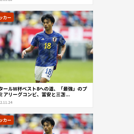
ッカー
タールW杯ベスト8への道、「最強」のプ
ミアリーグコンビ、冨安と三苫...
2.11.24
ッカー