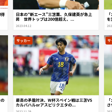
初得
日本の“新エース”三笘薫、久保建英が急上
「
昇 世界トップは200億超え、...
を
2023.04.12
202
サッカー
サ
後の
最高の矛盾対決、W杯スペイン戦は三苫VS
「
カルバハルorアスピリクエタの...
さ
2022.11.29
202