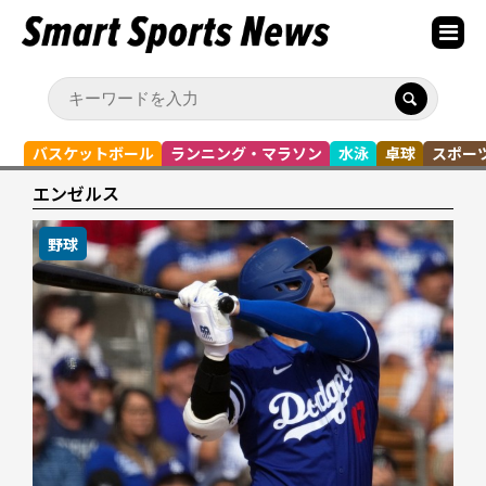
バスケットボール
ランニング・マラソン
水泳
卓球
スポー
エンゼルス
野球