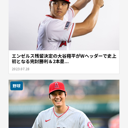
エンゼルス残留決定の大谷翔平がWヘッダーで史上
初となる完封勝利＆2本塁...
2023.07.28
野球