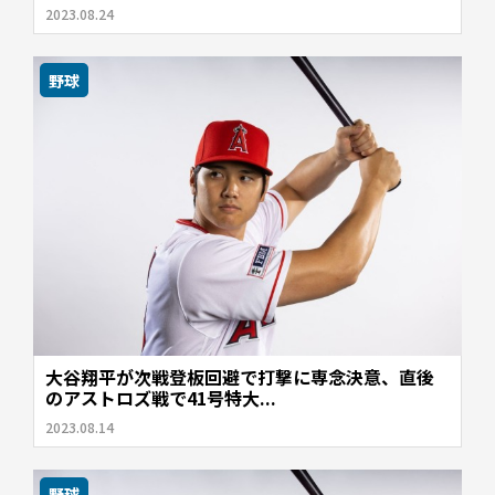
2023.08.24
野球
大谷翔平が次戦登板回避で打撃に専念決意、直後
のアストロズ戦で41号特大...
2023.08.14
野球