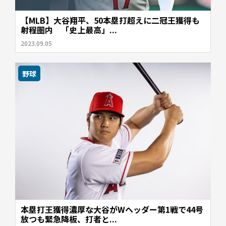
【MLB】大谷翔平、50本塁打超えに二冠王獲得も
射程圏内 「史上最高」...
2023.09.05
野球
本塁打王獲得濃厚な大谷がWヘッダー第1戦で44号
放つも緊急降板、打者と...