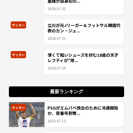
里緒が自身初の...
2026.07.31
立川が元Jリーガー＆フットサル韓国代
サッカー
表のカン・ジュ...
2026.07.31
薄くて軽いシューズを好む18歳の天才
サッカー
レフティが“厚...
2026.07.29
最新ランキング
PSGがエムバペ放出のために冷遇開始
サッカー
か、背番号剥奪...
2023.07.13