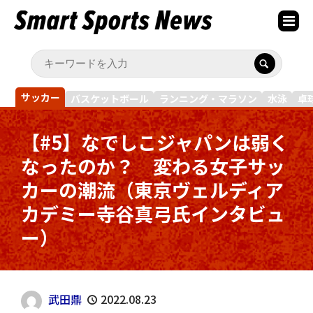
サッカー
バスケットボール
ランニング・マラソン
水泳
卓
【#5】なでしこジャパンは弱く
なったのか？ 変わる女子サッ
カーの潮流（東京ヴェルディア
カデミー寺谷真弓氏インタビュ
ー）
武田鼎
2022.08.23