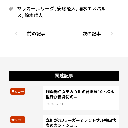
サッカー
,
Jリーグ
,
安藤隆人
,
清水エスパル
ス
,
鈴木唯人
関連記事
昨季得点女王＆立川の背番号10・松木
サッカー
里緒が自身初の...
2026.07.31
立川が元Jリーガー＆フットサル韓国代
サッカー
表のカン・ジュ...