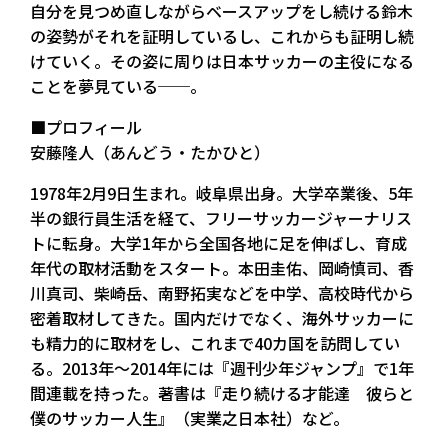
自分を見つめ直しながらベースアップをし続ける鈴木
の姿勢がそれを証明しているし、これからも証明し続
けていく。その姿に周りは日本サッカーの主役になる
ことを夢見ている──。
■プロフィール
安藤隆人（あんどう・たかひと）
1978年2月9日生まれ。岐阜県出身。大学卒業後、5年
半の銀行員生活を経て、フリーサッカージャーナリス
トに転身。大学1年から全国各地に足を伸ばし、育成
年代の取材活動をスタート。本田圭佑、岡崎慎司、香
川真司、柴崎岳、南野拓実などを中学、高校時代から
密着取材してきた。国内だけでなく、海外サッカーに
も精力的に取材をし、これまで40カ国を訪問してい
る。2013年～2014年には『週刊少年ジャンプ』で1年
間連載を持った。著書は『走り続ける才能達 彼らと
僕のサッカー人生』（実業之日本社）など。