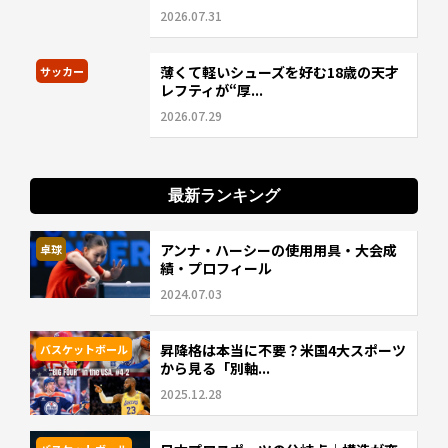
2026.07.31
薄くて軽いシューズを好む18歳の天才
サッカー
レフティが“厚...
2026.07.29
最新ランキング
アンナ・ハーシーの使用用具・大会成
卓球
績・プロフィール
2024.07.03
昇降格は本当に不要？米国4大スポーツ
バスケットボール
から見る「別軸...
2025.12.28