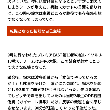
欠いていた。特に試合終盤になるとピッチから消えて
しまうシーンが増えた。兵動スカウトの言葉を借りれ
ば、この時の鈴木は主役どころか脇役でも存在感を放
てなくなってしまっていた。
転機となった強烈な自己主張
9月に行なわれたプレミアEAST第13節の柏レイソルU-
18戦で、チームは1-4の大敗。この試合が鈴木にとっ
て大きな転機となった。
試合後、鈴木は波多監督から「本気でやっているの
か！」と叱責を受けた。確かにこの試合、鈴木を始め
とした3年生に覇気を感じられなかった。失点を重ね
てもピッチで声を出していたのは当時2年生のDF石田
侑資（ガイナーレ鳥取）だけ。反撃の機運も全く感じ
させないまま、90分が経過して いった印象だった。