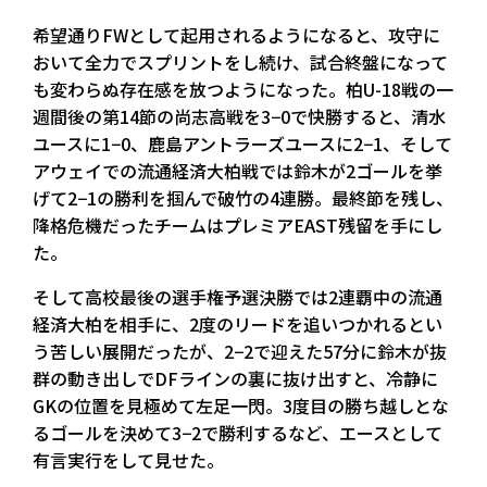
希望通りFWとして起用されるようになると、攻守に
おいて全力でスプリントをし続け、試合終盤になって
も変わらぬ存在感を放つようになった。柏U-18戦の一
週間後の第14節の尚志高戦を3−0で快勝すると、清水
ユースに1−0、鹿島アントラーズユースに2−1、そして
アウェイでの流通経済大柏戦では鈴木が2ゴールを挙
げて2−1の勝利を掴んで破竹の4連勝。最終節を残し、
降格危機だったチームはプレミアEAST残留を手にし
た。
そして高校最後の選手権予選決勝では2連覇中の流通
経済大柏を相手に、2度のリードを追いつかれるとい
う苦しい展開だったが、2−2で迎えた57分に鈴木が抜
群の動き出しでDFラインの裏に抜け出すと、冷静に
GKの位置を見極めて左足一閃。3度目の勝ち越しとな
るゴールを決めて3−2で勝利するなど、エースとして
有言実行をして見せた。