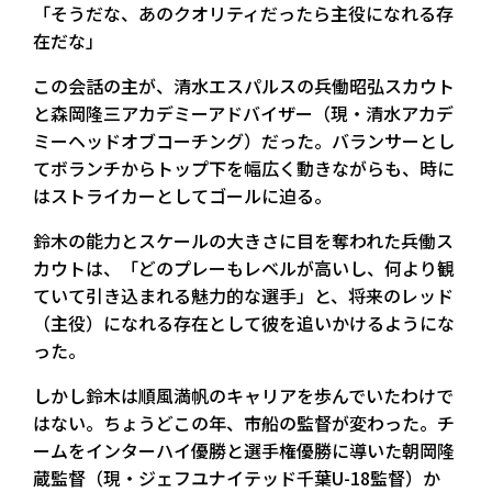
「そうだな、あのクオリティだったら主役になれる存
在だな」
この会話の主が、清水エスパルスの兵働昭弘スカウト
と森岡隆三アカデミーアドバイザー（現・清水アカデ
ミーヘッドオブコーチング）だった。バランサーとし
てボランチからトップ下を幅広く動きながらも、時に
はストライカーとしてゴールに迫る。
鈴木の能力とスケールの大きさに目を奪われた兵働ス
カウトは、「どのプレーもレベルが高いし、何より観
ていて引き込まれる魅力的な選手」と、将来のレッド
（主役）になれる存在として彼を追いかけるようにな
った。
しかし鈴木は順風満帆のキャリアを歩んでいたわけで
はない。ちょうどこの年、市船の監督が変わった。チ
ームをインターハイ優勝と選手権優勝に導いた朝岡隆
蔵監督（現・ジェフユナイテッド千葉U-18監督）か