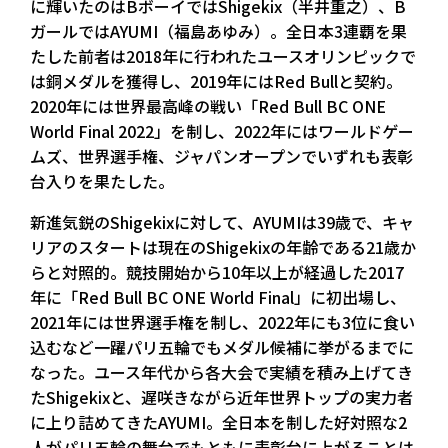
に輝いたのはBボーイではShigekix（半井重之）、B
ガールではAYUMI（福島あゆみ）。全日本3連覇を果
たした前者は2018年に行われたユースオリンピックで
は銅メダルを獲得し、2019年にはRed Bullと契約。
2020年には世界最高峰の戦い「Red Bull BC ONE
World Final 2022」を制し、2022年にはワールドゲー
ムズ、世界選手権、ジャパンオープンでいずれも表彰
台入りを果たした。
新進気鋭のShigekixに対して、AYUMIは39歳で、キャ
リアのスタートは現在のShigekixの年齢である21歳か
らと対照的。競技開始から10年以上が経過した2017
年に「Red Bull BC ONE World Final」に初出場し、
2021年には世界選手権を制し、2022年にも3位に食い
込むなど一躍パリ五輪でもメダル候補に挙がるまでに
なった。ユース年代から各大会で実績を積み上げてき
たShigekixと、遅咲きながら近年世界トップの実力者
に上り詰めてきたAYUMI。全日本を制した好対照な2
人がパリ五輪の舞台でもともに表彰台に上がることは