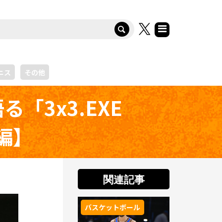
ニス
その他
「3x3.EXE
後編】
関連記事
バスケットボール