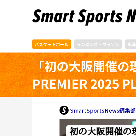
バスケットボール
ランニング・マラソン
水泳
「初の大阪開催の理由
PREMIER 202
SmartSportsNews編集部