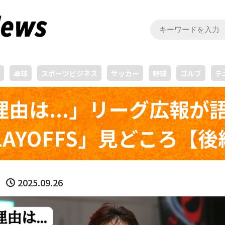
卓球
スポーツビジネス
サッカー
野球
ゴルフ
テ
は...」リーグ広報が語る
5 PLAYOFFS」見どころ【
2025.09.26