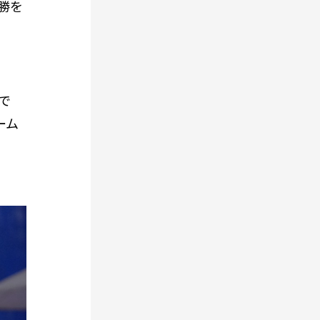
勝を
ムで
ーム