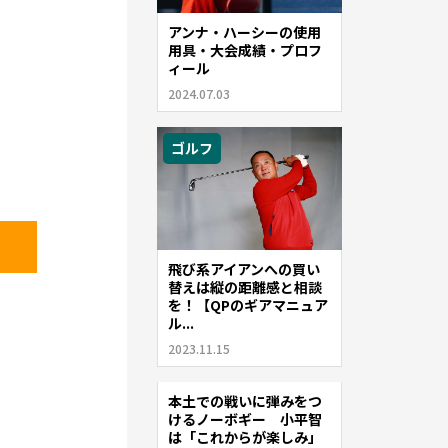
アンナ・ハーシーの使用
用具・大会成績・プロフ
ィール
2024.07.03
ゴルフ
飛び系アイアンへの買い
替えは縦の距離感と相談
を！【QPのギアマニュア
ル...
2023.11.15
本土での戦いに弾みをつ
ゴルフ
けるノーボギー 小平智
は「これからが楽しみ」