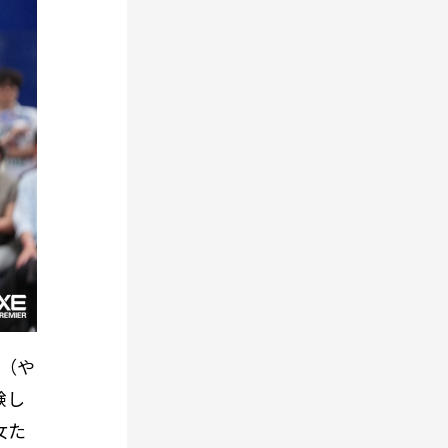
沙（や
験し
女た