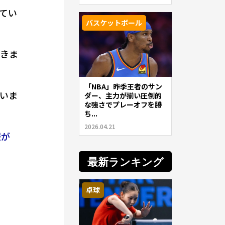
ってい
バスケットボール
だきま
「NBA」昨季王者のサン
いま
ダー、主力が揃い圧倒的
な強さでプレーオフを勝
ち...
2026.04.21
報が
最新ランキング
卓球