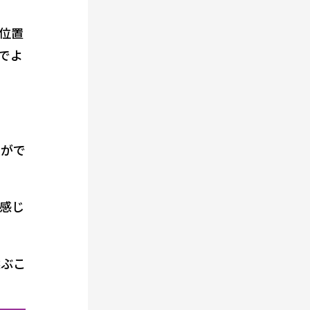
位置
でよ
とがで
感じ
選ぶこ