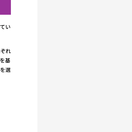
してい
れぞれ
を基
色を選