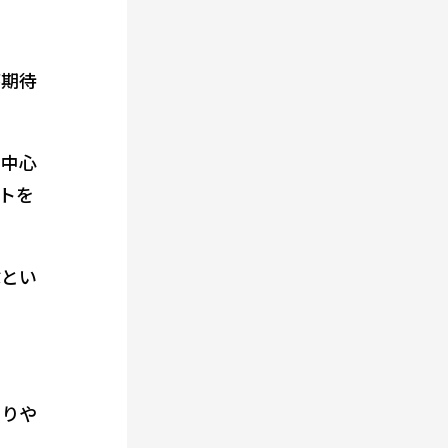
が期待
を中心
トを
ぶとい
なりや