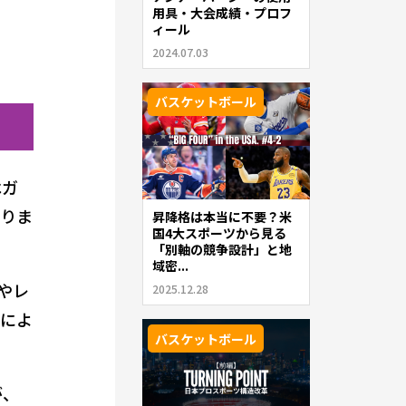
用具・大会成績・プロフ
ィール
2024.07.03
バスケットボール
はガ
ありま
昇降格は本当に不要？米
国4大スポーツから見る
「別軸の競争設計」と地
域密...
やレ
2025.12.28
色によ
バスケットボール
が、