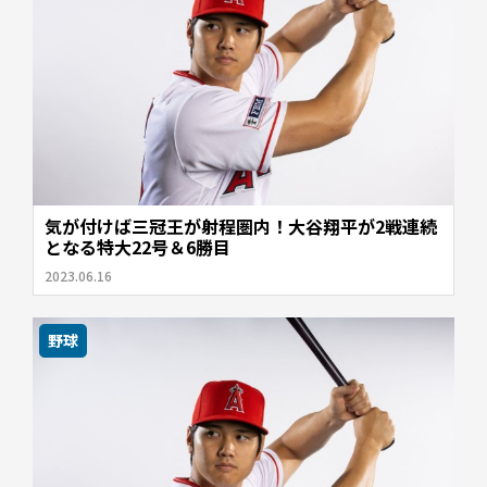
気が付けば三冠王が射程圏内！大谷翔平が2戦連続
となる特大22号＆6勝目
2023.06.16
野球