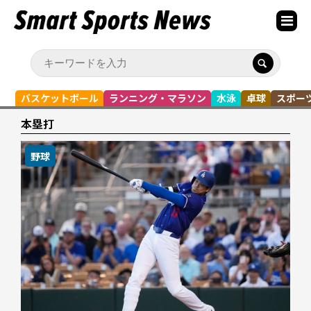
バスケットボール
ランニング・マラソン
水泳
卓球
スポー
本塁打
野球