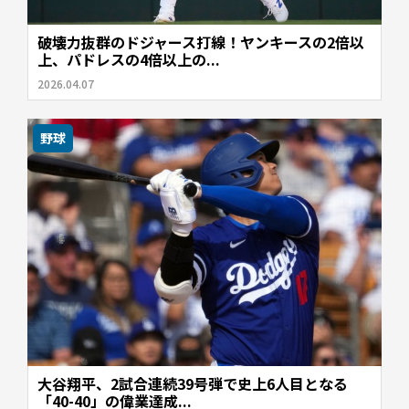
破壊力抜群のドジャース打線！ヤンキースの2倍以
上、パドレスの4倍以上の...
2026.04.07
野球
大谷翔平、2試合連続39号弾で史上6人目となる
「40-40」の偉業達成...