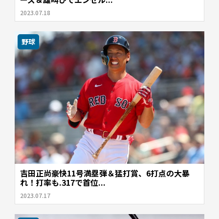
2023.07.18
野球
吉田正尚豪快11号満塁弾＆猛打賞、6打点の大暴
れ！打率も.317で首位...
2023.07.17