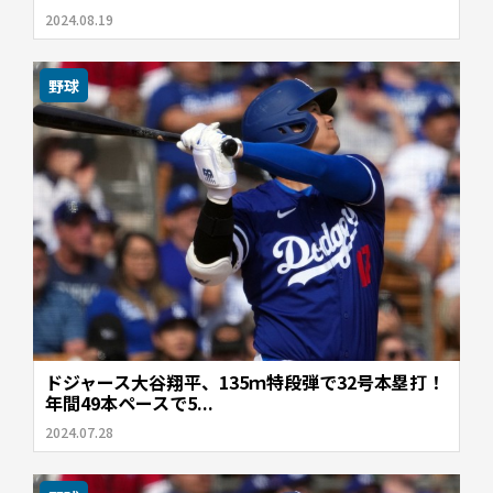
2024.08.19
野球
ドジャース大谷翔平、135ｍ特段弾で32号本塁打！
年間49本ペースで5...
2024.07.28