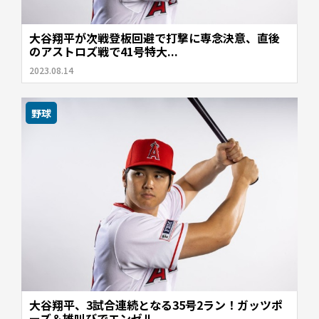
大谷翔平が次戦登板回避で打撃に専念決意、直後
のアストロズ戦で41号特大...
2023.08.14
野球
大谷翔平、3試合連続となる35号2ラン！ガッツポ
ーズ＆雄叫びでエンゼル...