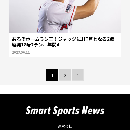
あるぞホームラン王！ジャッジに1打差となる2戦
連発18号2ラン、年間4...
2023.06.11
1
2

運営会社