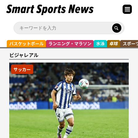
バスケットボール
ランニング・マラソン
水泳
卓球
スポー
ビジャレアル
サッカー