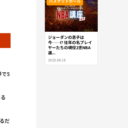
バスケットボール
ジョーダンの息子は
今……!? 往年の名プレイ
ヤーたちの現役2世NBA
選...
2025.08.18
界で5
する
るだ