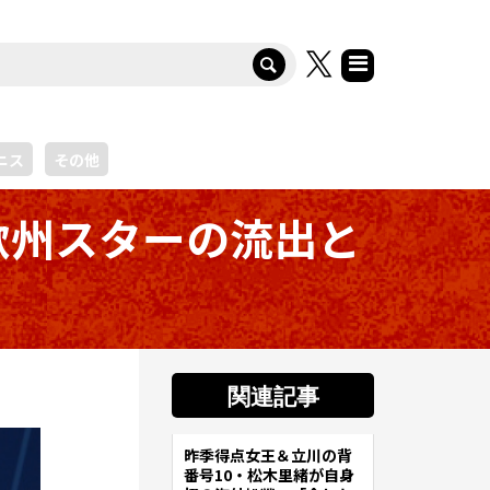
ニス
その他
欧州スターの流出と
関連記事
昨季得点女王＆立川の背
サッカー
番号10・松木里緒が自身