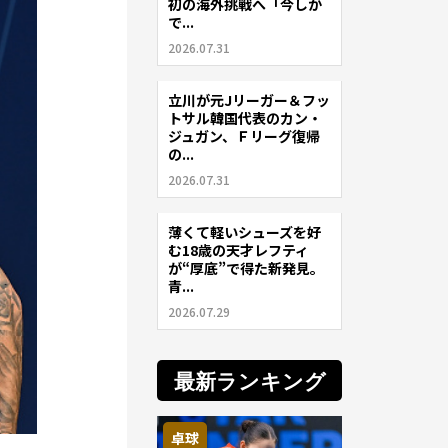
初の海外挑戦へ「今しか
で...
2026.07.31
立川が元Jリーガー＆フッ
サッカー
トサル韓国代表のカン・
ジュガン、Ｆリーグ復帰
の...
2026.07.31
薄くて軽いシューズを好
サッカー
む18歳の天才レフティ
が“厚底”で得た新発見。
青...
2026.07.29
最新ランキング
卓球