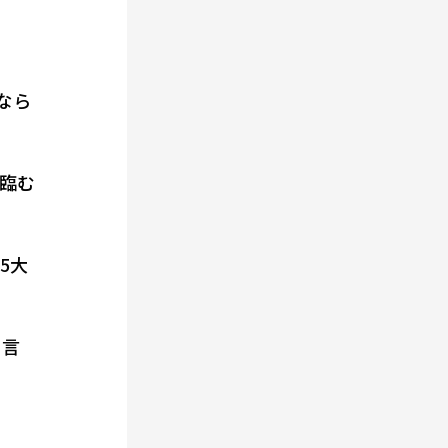
ら
なら
臨む
5大
と言