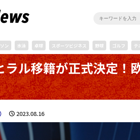
ソン
水泳
卓球
スポーツビジネス
野球
ゴルフ
テ
ヒラル移籍が正式決定！
）
2023.08.16