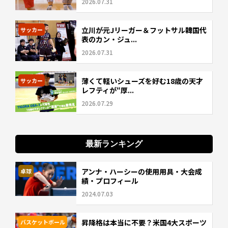
2026.07.31
立川が元Jリーガー＆フットサル韓国代
サッカー
表のカン・ジュ...
2026.07.31
薄くて軽いシューズを好む18歳の天才
サッカー
レフティが“厚...
2026.07.29
最新ランキング
アンナ・ハーシーの使用用具・大会成
卓球
績・プロフィール
2024.07.03
昇降格は本当に不要？米国4大スポーツ
バスケットボール