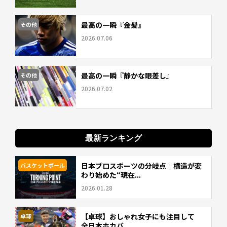
最高の一瞬『金髪』
その他
2026.07.06
最高の一瞬『静かな眼差し』
その他
2026.07.02
最新ランキング
日本プロスポーツの分岐点｜構造が変
バスケットボール
わり始めた“現在...
2026.01.28
【卓球】おしゃれ女子にも注目して
卓球
全日本ホカバ