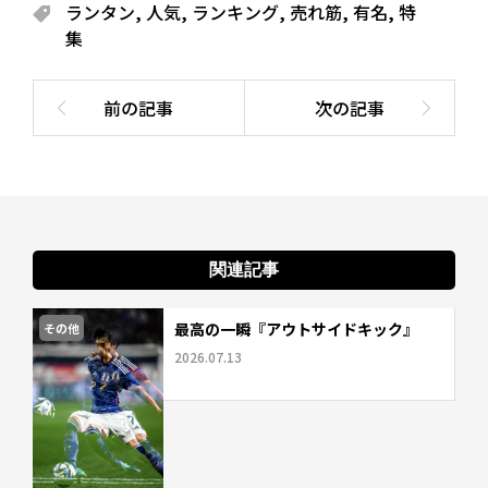
ランタン
,
人気
,
ランキング
,
売れ筋
,
有名
,
特
集
関連記事
最高の一瞬『アウトサイドキック』
その他
2026.07.13