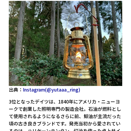
出典：
Instagram(@yutaaa_ring)
3位となったデイツは、1840年にアメリカ・ニューヨ
ークで創業した照明専門の製造会社。石油が燃料とし
て使用されるようになるさらに前、鯨油が主流だった
頃の古き良きブランドです。発売当初から愛されてい
るのは、ハリケーンランタン。灯油を使った卓上サイ