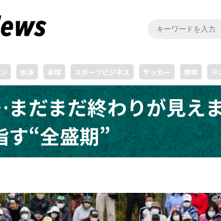
ン
水泳
卓球
スポーツビジネス
サッカー
野球
テ
まだまだ終わりが見えま
す“全盛期”