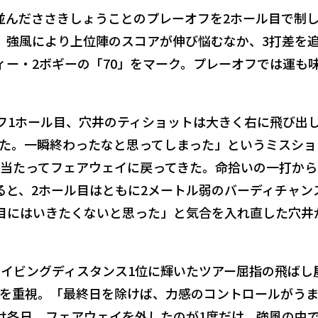
並んだささきしょうことのプレーオフを2ホール目で制し
。強風により上位陣のスコアが伸び悩むなか、3打差を
ィー・2ボギーの「70」をマーク。プレーオフでは運も
オフ1ホール目、穴井のティショットは大きく右に飛び出
た。一瞬終わったなと思ってしまった」というミスショ
当たってフェアウェイに戻ってきた。命拾いの一打から
ると、2ホール目はともに2メートル弱のバーディチャン
目にはいきたくないと思った」と気合を入れ直した穴井
ドライビングディスタンス1位に輝いたツアー屈指の飛ばし
を重視。「最終日を除けば、力感のコントロールがう
は各日、フェアウェイを外したのが1度だけ。強風の中