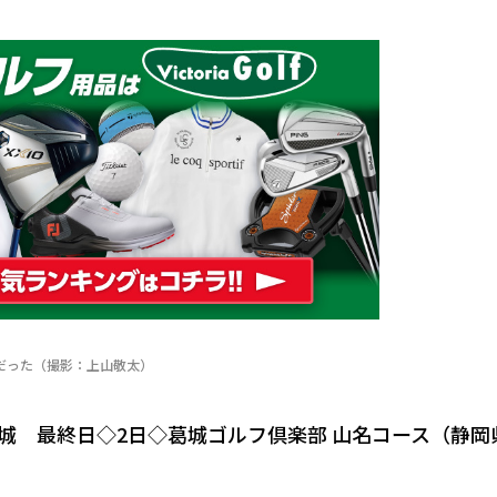
だった（撮影：上山敬太）
城 最終日◇2日◇葛城ゴルフ倶楽部 山名コース（静岡