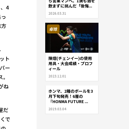
ら営業マンへ。1滴も酒を
飲まずに挑んだ「後悔...
、4
2026.03.31
追っ
味方
卓球
し
ット
陳熠(チェンイー)の使用
用具・大会成績・プロフ
パー
ィール
ス。
2023.12.01
がね
ホンマ、2種のボールを3
ゴルフ
月下旬発売！6層の
『HONMA FUTURE ...
屋だ
2019.03.04
まくで
での