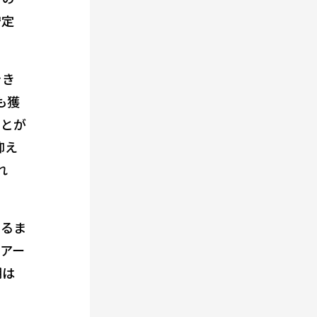
安定
をき
も獲
ことが
抑え
れ
なるま
アー
期は