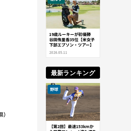
19歳ルーキーが初優勝
谷田侑里香35位【米女子
下部エプソン・ツアー】
2026.05.11
最新ランキング
野球
県）
【第2回】最速153kmか