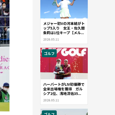
メジャー初Vの河本結がト
ップ5入り 女王・佐久間
朱莉は1位キープ【メル...
2026.05.11
ゴルフ
ハーバートがLIV初優勝で
全米出場権を獲得 ガル
シア2位、浅地洋佑35...
2026.05.11
ゴルフ