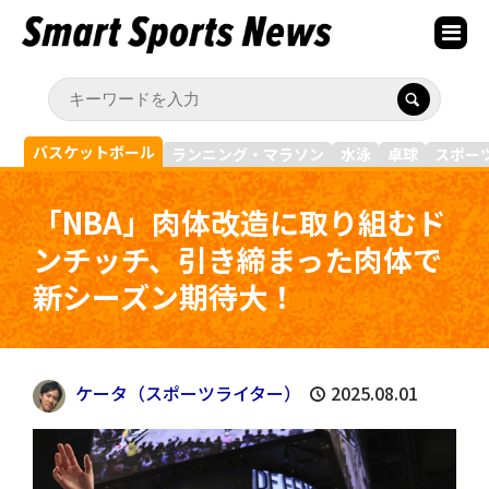
バスケットボール
ランニング・マラソン
水泳
卓球
スポー
「NBA」肉体改造に取り組むド
ンチッチ、引き締まった肉体で
新シーズン期待大！
ケータ（スポーツライター）
2025.08.01