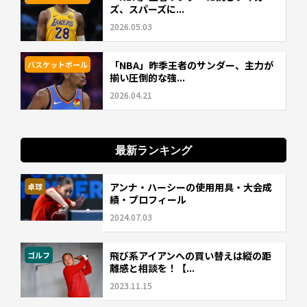
ズ、スパーズに...
2026.05.03
「NBA」昨季王者のサンダー、主力が
バスケットボール
揃い圧倒的な強...
2026.04.21
最新ランキング
アンナ・ハーシーの使用用具・大会成
卓球
績・プロフィール
2024.07.03
飛び系アイアンへの買い替えは縦の距
ゴルフ
離感と相談を！【...
2023.11.15