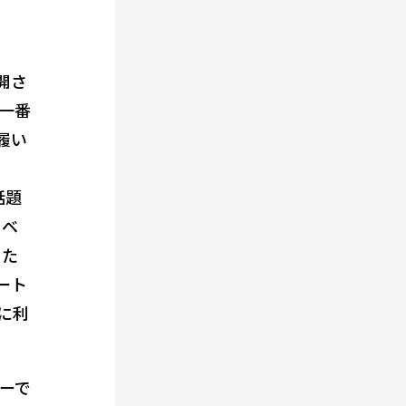
開さ
一番
履い
話題
をベ
った
ート
に利
ーで