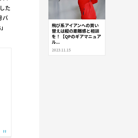
した
号バ
飛び系アイアンへの買い
8」
替えは縦の距離感と相談
を！【QPのギアマニュア
ル...
2023.11.15