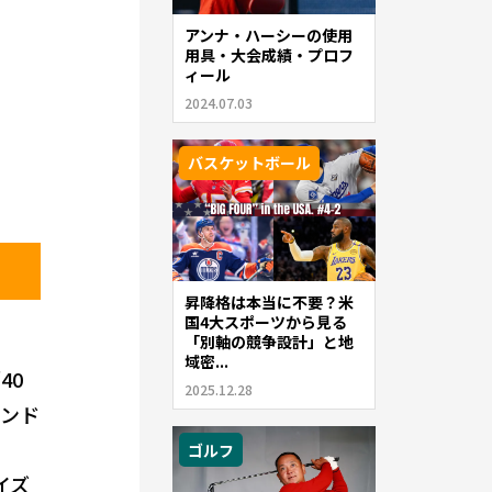
アンナ・ハーシーの使用
用具・大会成績・プロフ
ィール
2024.07.03
バスケットボール
昇降格は本当に不要？米
国4大スポーツから見る
「別軸の競争設計」と地
域密...
40
2025.12.28
ランド
ゴルフ
イズ