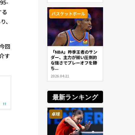
5-
する
バスケットボール
あり、
今回
「NBA」昨季王者のサン
介す
ダー、主力が揃い圧倒的
な強さでプレーオフを勝
ち...
2026.04.21
最新ランキング
卓球