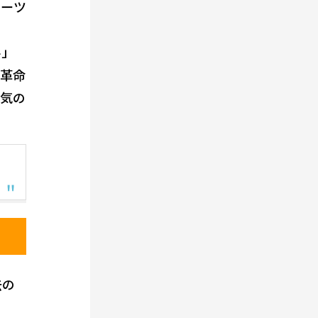
パーツ
ル」
て革命
人気の
去の