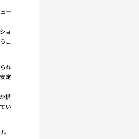
シュー
ショ
いうこ
えられ
と安定
か搭
れてい
ール