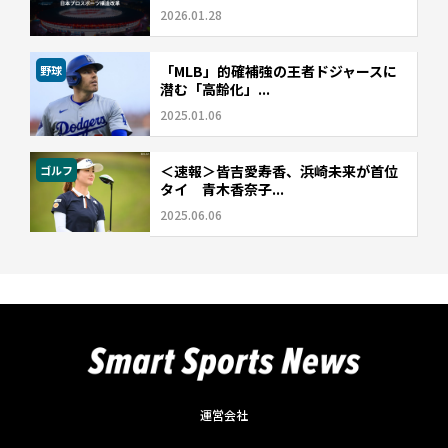
2026.01.28
「MLB」的確補強の王者ドジャースに
野球
潜む「高齢化」...
2025.01.06
＜速報＞皆吉愛寿香、浜崎未来が首位
ゴルフ
タイ 青木香奈子...
2025.06.06
運営会社