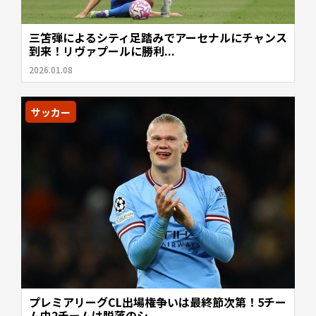
三笘弾によるシティ足踏みでアーセナルにチャンス
到来！リヴァプールに勝利...
2026.01.08
サッカー
プレミアリーグCL出場権争いは最終節次第！5チー
ム中2チームは脱落のシ...