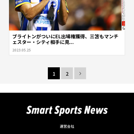
ブライトンがついにEL出場権獲得、三笘もマンチ
ェスター・シティ相手に見...
2023.05.25
1
2

運営会社