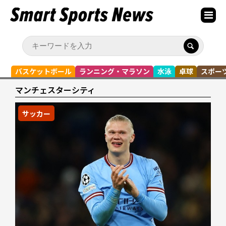
バスケットボール
ランニング・マラソン
水泳
卓球
スポー
マンチェスターシティ
サッカー