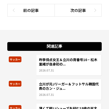
関連記事
昨季得点女王＆立川の背番号10・松木
サッカー
里緒が自身初の...
2026.07.31
立川が元Jリーガー＆フットサル韓国代
サッカー
表のカン・ジュ...
2026.07.31
薄くて軽いシューズを好む18歳の天才
サッカー