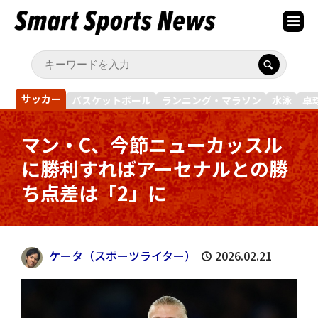
サッカー
バスケットボール
ランニング・マラソン
水泳
卓
マン・C、今節ニューカッスル
に勝利すればアーセナルとの勝
ち点差は「2」に
ケータ（スポーツライター）
2026.02.21