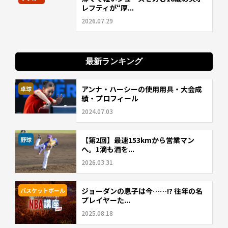
レフティが“厚...
2026.07.29
最新ランキング
アンナ・ハーシーの使用用具・大会成
卓球
績・プロフィール
2024.07.03
【第2回】最速153kmから営業マン
野球
へ。1滴も酒を...
2026.03.31
ジョーダンの息子は今……!? 往年の名
バスケットボール
プレイヤーた...
2025.08.18