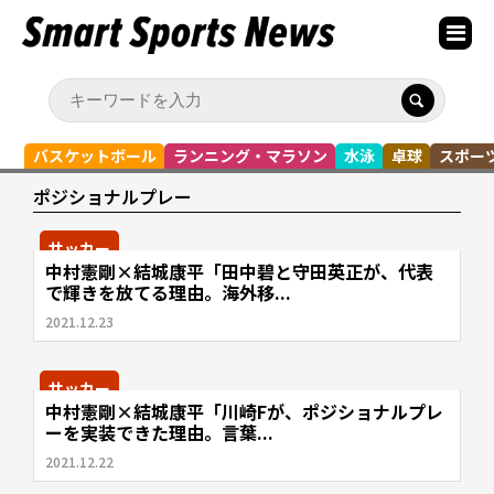
バスケットボール
ランニング・マラソン
水泳
卓球
スポー
ポジショナルプレー
サッカー
中村憲剛×結城康平「田中碧と守田英正が、代表
で輝きを放てる理由。海外移...
2021.12.23
サッカー
中村憲剛×結城康平「川崎Fが、ポジショナルプレ
ーを実装できた理由。言葉...
2021.12.22