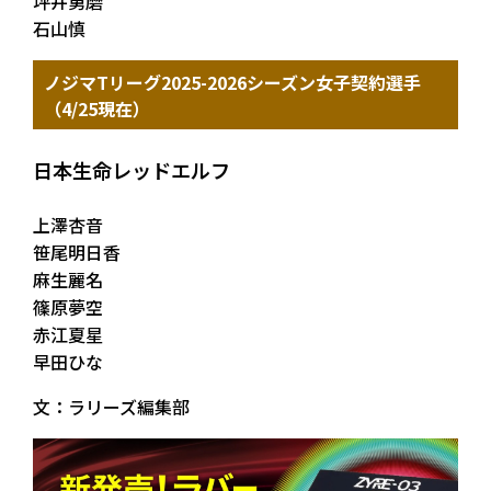
坪井勇磨
石山慎
ノジマTリーグ2025-2026シーズン女子契約選手
（4/25現在）
日本生命レッドエルフ
上澤杏音
笹尾明日香
麻生麗名
篠原夢空
赤江夏星
早田ひな
文：ラリーズ編集部