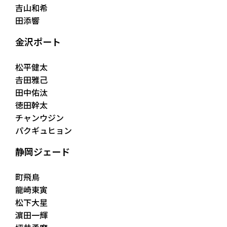
吉山和希
田添響
金沢ポート
松平健太
𠮷田雅己
田中佑汰
徳田幹太
チャンウジン
パクギュヒョン
静岡ジェード
町飛鳥
龍崎東寅
松下大星
濵田一輝