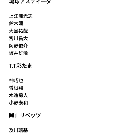
琉球アスティーダ
上江洲光志
鈴木颯
大島祐哉
宮川昌大
岡野俊介
坂井雄飛
T.T彩たま
神巧也
曽根翔
木造勇人
小野泰和
岡山リベッツ
及川瑞基