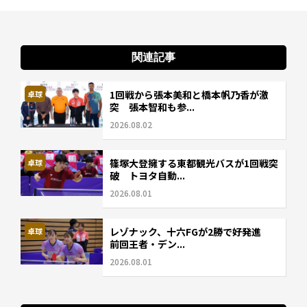
関連記事
1回戦から張本美和と橋本帆乃香が激
卓球
突 張本智和も参...
2026.08.02
篠塚大登擁する東都観光バスが1回戦突
卓球
破 トヨタ自動...
2026.08.01
レゾナック、十六FGが2勝で好発進
卓球
前回王者・デン...
2026.08.01