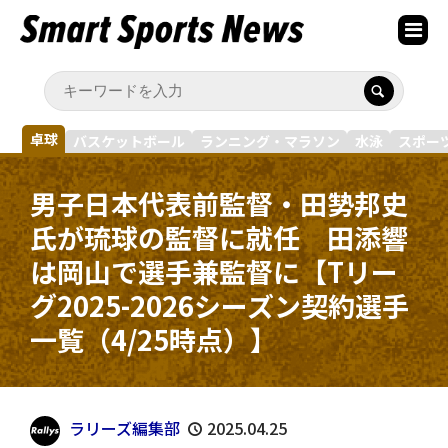
卓球
バスケットボール
ランニング・マラソン
水泳
スポー
男子日本代表前監督・田㔟邦史
氏が琉球の監督に就任 田添響
は岡山で選手兼監督に【Tリー
グ2025-2026シーズン契約選手
一覧（4/25時点）】
ラリーズ編集部
2025.04.25