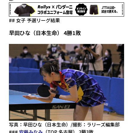
## 女子 予選リーグ結果
早田ひな（日本生命） 4勝1敗
写真：早田ひな（日本生命）/撮影：ラリーズ編集部
###
安藤みなみ
（TOP 名古屋） 2勝3敗