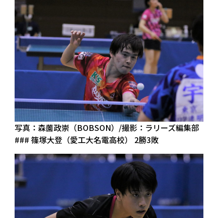
写真：森薗政崇（BOBSON）/撮影：ラリーズ編集部
### 篠塚大登（愛工大名電高校） 2勝3敗