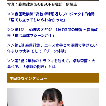
写真：森薗政崇(BOBSON)/撮影：伊藤圭
＞＞森薗政崇流“高校卓球恩返しプロジェクト”始動
「居ても立ってもいられなかった」
＞＞第1話 「恐怖のオヤジ」1日7時間の練習…森薗政
崇「俺は卓球マシーンか！」
＞＞第2話 森薗政崇、エース水谷との激闘で挙げた64
年ぶりの快挙 そして「ゾーン体験」
＞＞第3話 2年前のトラウマを超えて。卓球森薗・大
島ペア、「卓球の閃き」とは
早田ひなインタビュー