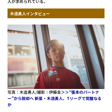
入が求められている。
木造勇人インタビュー
写真：木造勇人/撮影：伊藤圭
＞＞“張本のパートナ
ー”から脱却へ 新星・木造勇人、Tリーグで覚醒なる
か