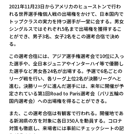
2021年11月23日からアメリカのヒューストンで行わ
れる世界選手権個人戦の出場権をかけて、日本国内で
トップクラスの実力を持つ選手が一堂に会する。男女
シングルスではそれぞれ5名まで出場権を獲得するこ
とができ、男子3名、女子2名をこの選考合宿で決め
る。
この選考合宿には、アジア選手権選考会で10位に入っ
た選手や、全日本ジュニアやインターハイ等で優勝し
た選手など男女各24名が出場する。予選で6名ごとの
リーグ戦を行い、各リーグ上位2名が決勝リーグへと
進む。決勝リーグに進んだ選手には、来年に開催が予
定されている第1回Road to Paris選考会（パリ五輪の
国内選考会）への出場権を得ることができる。
また、この選考合宿は有観客で行われる。開催地であ
る新潟県の方を対象に各日350人を動員する。コロナ
対策も徹底し、来場者には事前にチェックシートの記