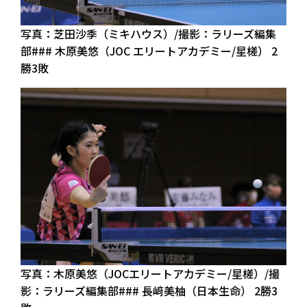
写真：芝田沙季（ミキハウス）/撮影：ラリーズ編集
部### 木原美悠（JOC エリートアカデミー/星槎） 2
勝3敗
写真：木原美悠（JOCエリートアカデミー/星槎）/撮
影：ラリーズ編集部### 長﨑美柚（日本生命） 2勝3