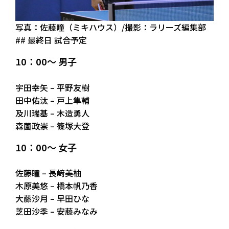
写真：佐藤瞳（ミキハウス）/撮影：ラリーズ編集部
## 最終日 試合予定
10：00～ 男子
宇田幸矢 – 平野友樹
田中佑汰 – 戸上隼輔
及川瑞基 – 木造勇人
森薗政崇 – 篠塚大登
10：00～ 女子
佐藤瞳 – 長﨑美柚
木原美悠 – 橋本帆乃香
大藤沙月 – 早田ひな
芝田沙季 – 安藤みなみ