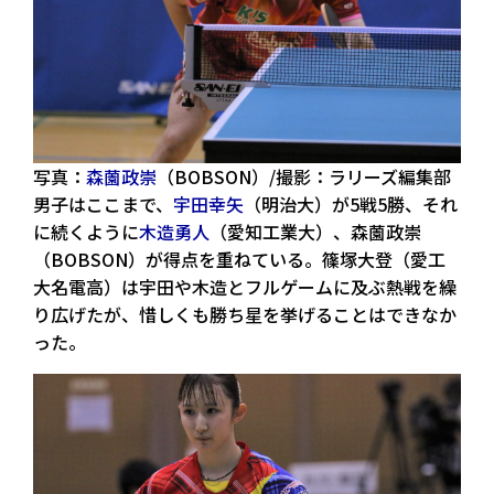
写真：
森薗政崇
（BOBSON）/撮影：ラリーズ編集部
男子はここまで、
宇田幸矢
（明治大）が5戦5勝、それ
に続くように
木造勇人
（愛知工業大）、森薗政崇
（BOBSON）が得点を重ねている。篠塚大登（愛工
大名電高）は宇田や木造とフルゲームに及ぶ熱戦を繰
り広げたが、惜しくも勝ち星を挙げることはできなか
った。