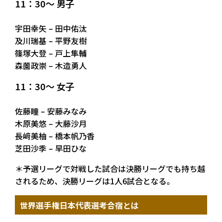
11：30～ 男子
宇田幸矢 – 田中佑汰
及川瑞基 – 平野友樹
篠塚大登 – 戸上隼輔
森薗政崇 – 木造勇人
11：30～ 女子
佐藤瞳 – 安藤みなみ
木原美悠 – 大藤沙月
長﨑美柚 – 橋本帆乃香
芝田沙季 – 早田ひな
＊予選リーグで対戦した試合は決勝リーグでも持ち越
されるため、決勝リーグは1人6試合となる。
世界選手権日本代表選考合宿とは