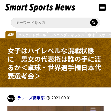
卓球
バスケットボール
ランニング・マラソン
水泳
スポー
女子はハイレベルな混戦状態
に 男女の代表権は誰の手に渡
るか＜卓球・世界選手権日本代
表選考会＞
ラリーズ編集部
2021.09.01