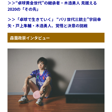
＞＞“卓球黄金世代”の継承者・木造勇人 見据える
2020の「その先」
＞＞「卓球で生きていく」 “パリ世代三銃士”宇田幸
矢・戸上隼輔・木造勇人、覚悟と決意の挑戦
森薗政崇インタビュー