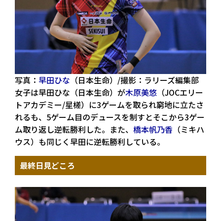
写真：
早田ひな
（日本生命）/撮影：ラリーズ編集部
女子は早田ひな（日本生命）が
木原美悠
（JOCエリー
トアカデミー/星槎）に3ゲームを取られ窮地に立たさ
れるも、5ゲーム目のデュースを制すとそこから3ゲー
ム取り返し逆転勝利した。また、
橋本帆乃香
（ミキハ
ウス）も同じく早田に逆転勝利している。
最終日見どころ