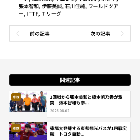
張本智和
,
伊藤美誠
,
石川佳純
,
ワールドツア
ー
,
ITTF
,
Ｔリーグ
関連記事
1回戦から張本美和と橋本帆乃香が激
卓球
突 張本智和も参...
2026.08.02
篠塚大登擁する東都観光バスが1回戦突
卓球
破 トヨタ自動...