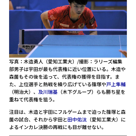
写真：木造勇人（愛知工業大）/撮影：ラリーズ編集
部男子は宇田が最も代表権に近い位置にいる。木造や
森薗もその後を追って、代表権の獲得を目指す。ま
た、上位選手と熱戦を繰り広げている篠塚や
戸上隼輔
（明治大）、
及川瑞基
（木下グループ）らも勝ち星を
重ねて代表権を狙う。
注目は、木造と宇田にフルゲームまで迫った篠塚と森
薗の試合、それから宇田と
田中佑汰
（愛知工業大）に
よるインカレ決勝の再戦にも目が離せない。