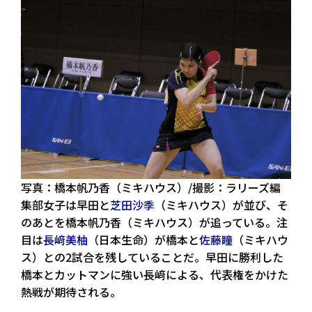
写真：橋本帆乃香（ミキハウス）/撮影：ラリーズ編
集部女子は早田と
芝田沙季
（ミキハウス）が並び、そ
のあとを橋本帆乃香（ミキハウス）が追っている。注
目は
長﨑美柚
（日本生命）が橋本と
佐藤瞳
（ミキハウ
ス）との2試合を残していることだ。早田に勝利した
橋本とカットマンに強い長﨑による、代表権をかけた
熱戦が期待される。