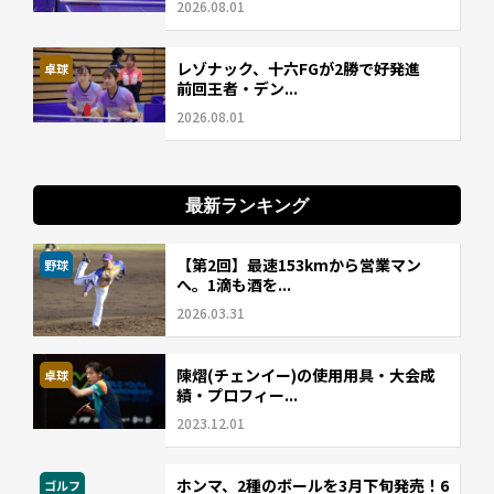
2026.08.01
レゾナック、十六FGが2勝で好発進
卓球
前回王者・デン...
2026.08.01
最新ランキング
【第2回】最速153kmから営業マン
野球
へ。1滴も酒を...
2026.03.31
陳熠(チェンイー)の使用用具・大会成
卓球
績・プロフィー...
2023.12.01
ホンマ、2種のボールを3月下旬発売！6
ゴルフ