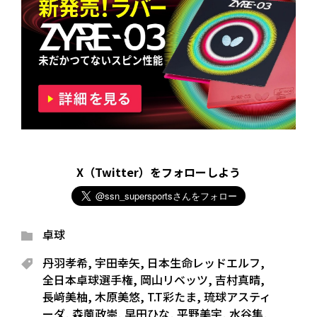
X（Twitter）をフォローしよう
卓球
丹羽孝希
,
宇田幸矢
,
日本生命レッドエルフ
,
全日本卓球選手権
,
岡山リベッツ
,
吉村真晴
,
長﨑美柚
,
木原美悠
,
T.T彩たま
,
琉球アスティ
ーダ
,
森薗政崇
,
早田ひな
,
平野美宇
,
水谷隼
,