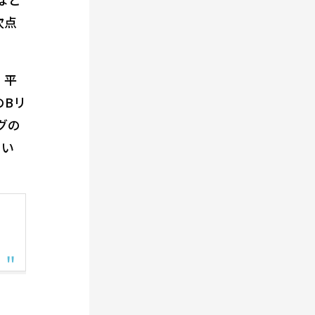
次点
、平
のBリ
グの
とい