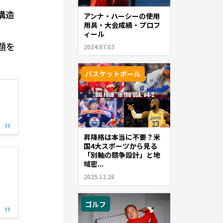
構造
アンナ・ハーシーの使用
用具・大会成績・プロフ
ィール
題を
2024.07.03
バスケットボール
昇降格は本当に不要？米
国4大スポーツから見る
「別軸の競争設計」と地
域密...
2025.12.28
ゴルフ