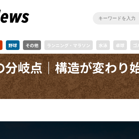
野球
その他
ランニング・マラソン
水泳
卓球
ゴ
の分岐点｜構造が変わり始