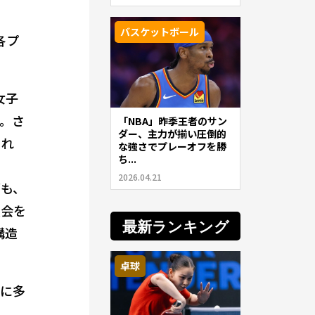
バスケットボール
各プ
女子
。さ
「NBA」昨季王者のサン
ダー、主力が揃い圧倒的
られ
な強さでプレーオフを勝
ち...
2026.04.21
グも、
大会を
最新ランキング
構造
卓球
常に多