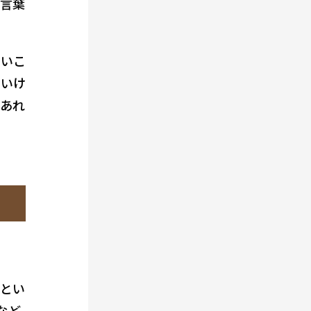
の言葉
ないこ
ていけ
であれ
」とい
など