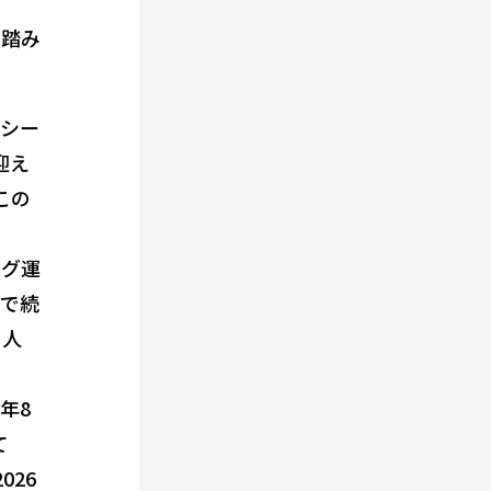
に踏み
フシー
迎え
この
ーグ運
形で続
る人
年8
て
26