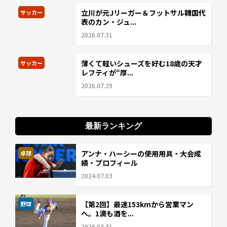
立川が元Jリーガー＆フットサル韓国代
サッカー
表のカン・ジュ...
2026.07.31
薄くて軽いシューズを好む18歳の天才
サッカー
レフティが“厚...
2026.07.29
最新ランキング
アンナ・ハーシーの使用用具・大会成
卓球
績・プロフィール
2024.07.03
【第2回】最速153kmから営業マン
野球
へ。1滴も酒を...
2026.03.31