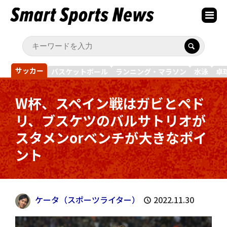
サッカー
バスケットボール
ランニング・マラソン
水泳
卓
W杯、スペイン戦はガビとペド
リ、ブスケツのバルサトリオが
スタメンorベンチが大きなポイ
ント
ケータ（スポーツライター）
2022.11.30