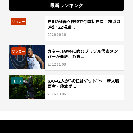
最新ランキング
白山が4得点快勝で今季初白星！横浜は
サッカー
3戦・22得点...
2026.06.16
カタールW杯に臨むブラジル代表メン
サッカー
バーが発表、超強...
2022.11.08
6人中2人が“初任給ゲット”へ 新人戦
ゴルフ
覇者・藤本愛...
2026.03.06