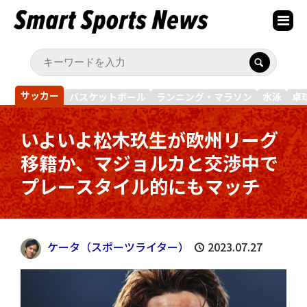
サッカー
バスケットボール
ランニング・マラソン
水泳
卓
いよいよ松木玖生が欧州リーグ
移籍か、マジョルカと交渉中で
プレースタイル的にもマッチ
ケータ（スポーツライター）
2023.07.27