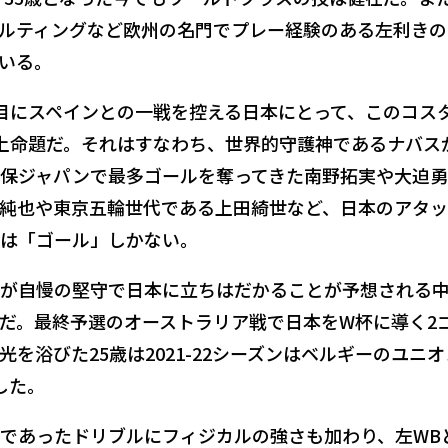
ポルティングなど欧州の名門でプレー経験のある左利きの
いる。
目にスペインとの一戦を控える日本にとって、このコス
上命題だ。それはすなわち、世界的守護神であるナバス
保ジャパンで最多ゴールを奪ってきた南野拓実や大迫
純也や東京五輪世代である上田綺世など、日本のアタ
は「ゴール」しかない。
が自慢の堅守で日本に立ちはだかることが予想される
だ。最終予選のオーストラリア戦で日本をW杯に導く2
光を浴びた25歳は2021-22シーズンはベルギーのユニ
した。
であったドリブルにフィジカルの強さも加わり、左WB