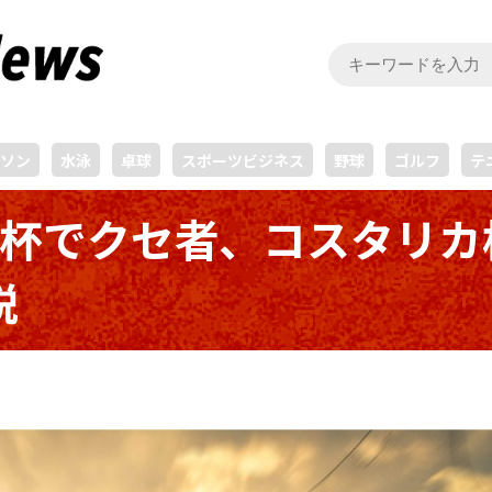
ソン
水泳
卓球
スポーツビジネス
野球
ゴルフ
テ
W杯でクセ者、コスタリカ
説