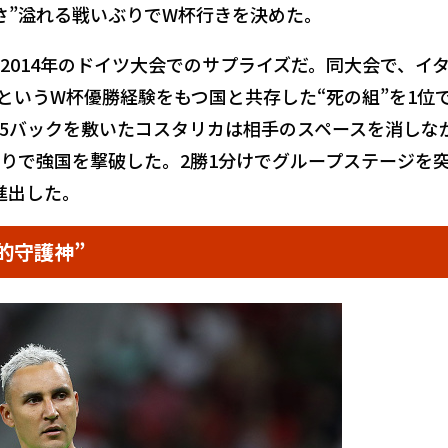
さ”溢れる戦いぶりでW杯行きを決めた。
2014年のドイツ大会でのサプライズだ。同大会で、イ
というW杯優勝経験をもつ国と共存した“死の組”を1位
5バックを敷いたコスタリカは相手のスペースを消しな
りで強国を撃破した。2勝1分けでグループステージを
進出した。
的守護神”