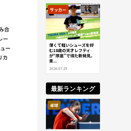
サッカー
み合
レー
薄くて軽いシューズを好
ニュー
む18歳の天才レフティ
が“厚底”で得た新発見。
リカ
青...
2026.07.29
最新ランキング
卓球