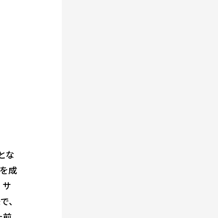
とな
業を成
・サ
味で、
た前