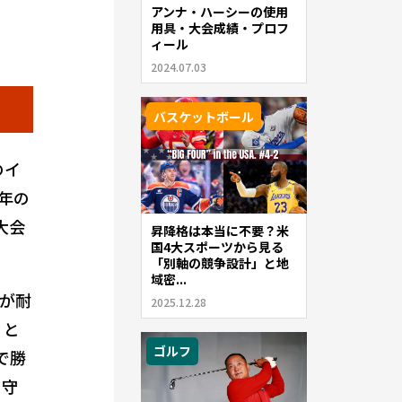
アンナ・ハーシーの使用
用具・大会成績・プロフ
ィール
2024.07.03
バスケットボール
のイ
年の
大会
昇降格は本当に不要？米
国4大スポーツから見る
「別軸の競争設計」と地
域密...
が耐
2025.12.28
 と
ゴルフ
で勝
を守