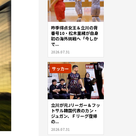
昨季得点女王＆立川の背
番号10・松木里緒が自身
初の海外挑戦へ「今しか
で...
2026.07.31
サッカー
立川が元Jリーガー＆フッ
トサル韓国代表のカン・
ジュガン、Ｆリーグ復帰
の...
2026.07.31