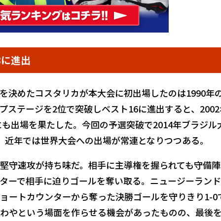
8に進出
場を決めたコスタリカが本大会に初出場したのは1990年
ステージを2位で突破しベスト16に進出すると、2002
にも出場を果たした。今回の予選突破で2014年ブラジル
、近年では世界大会への出場が常連となりつつある。
堅守速攻が持ち味だ。相手に主導権を握られても守備陣
ターで相手に迫りゴールを奪い取る。ニュージーランド
ョートカウンターから奪った決勝ゴールを守りきり1-0
わやという場面を作らせる機会があったものの、最後