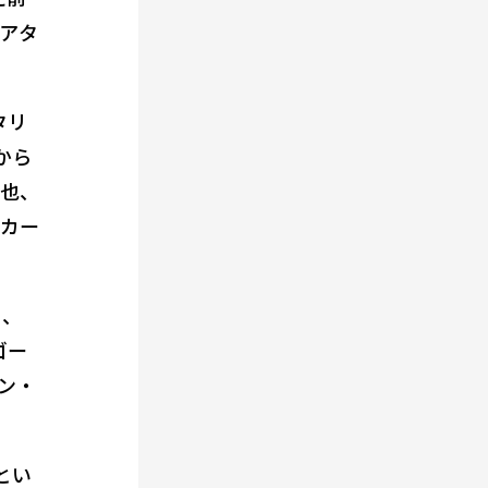
アタ
タリ
から
勇也、
ッカー
中、
ゴー
オン・
とい