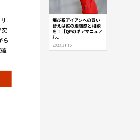
タリ
飛び系アイアンへの買い
替えは縦の距離感と相談
で突
を！【QPのギアマニュア
ル...
がら
2023.11.15
突破