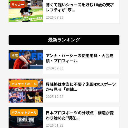
薄くて軽いシューズを好む18歳の天才
サッカー
レフティが“厚...
2026.07.29
最新ランキング
アンナ・ハーシーの使用用具・大会成
卓球
績・プロフィール
2024.07.03
昇降格は本当に不要？米国4大スポーツ
バスケットボール
から見る「別軸...
2025.12.28
日本プロスポーツの分岐点｜構造が変
バスケットボール
わり始めた“現在...
2026.01.28