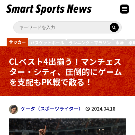
サッカー
バスケットボール
ランニング・マラソン
水泳
卓
CLベスト4出揃う！マンチェス
ター・シティ、圧倒的にゲーム
を支配もPK戦で散る！
ケータ（スポーツライター）
2024.04.18