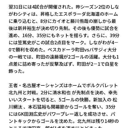
翌31日には4試合が開催された。昨シーズン2位のしな
がわシティは、昇格したエスポラーダ北海道のホーム
に乗り込むと、8分にカイオと藤川侑哉の崩しから最
後は新井裕生が決め切り先制。その後も優勢に試合を
進め、16分、35分にもネットを揺らす。さらに、39分
には笠篤史がこの試合2点目をマーク。しながわが4－
0で勝利を収めた。ペスカドーラ町田vsバサジィ大分
の一戦では、町田の遠藤颯が2ゴールの活躍。大分も1
点差に詰め寄ったが反撃及ばず、町田が2－1で白星を
飾った。
王者・名古屋オーシャンズはホームでボルクバレット
北九州と対戦。2分に清水和也 が先制点を決め、幸先
いいスタートを切ると、5ゴールの快勝。新加入の 松
川網汰 、本石猛裕も開幕節からゴールを奪い、35分
にはGK田淵広史がパワープレー返しを成功させ、パ
ントキックからゴールを沈めた。北九州は残り14秒の