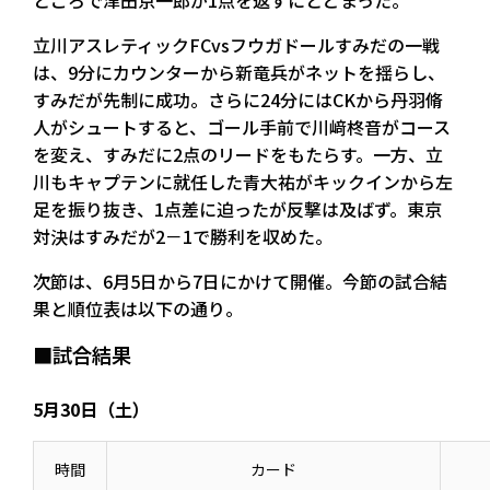
ところで津田京一郎が1点を返すにとどまった。
立川アスレティックFCvsフウガドールすみだの一戦
は、9分にカウンターから新竜兵がネットを揺らし、
すみだが先制に成功。さらに24分にはCKから丹羽脩
人がシュートすると、ゴール手前で川﨑柊音がコース
を変え、すみだに2点のリードをもたらす。一方、立
川もキャプテンに就任した青大祐がキックインから左
足を振り抜き、1点差に迫ったが反撃は及ばず。東京
対決はすみだが2－1で勝利を収めた。
次節は、6月5日から7日にかけて開催。今節の試合結
果と順位表は以下の通り。
■試合結果
5月30日（土）
時間
カード