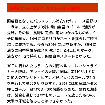
開幕節から引き分け一切なしの真っ向勝負
開幕戦となったバルドラール浦安vsボアルース長野の
一戦は、立ち上がり3分に柴山圭吾のゴールで浦安が
先制。その後、長野に同点に追いつかれるものの、9
分に祝航大、14分にロドリゴがネットを揺らして勝ち
越しに成功する。長野も30分に1点を返すが、39分に
浦安の田中晃輝が試合を決定づける4点目をマーク。
浦安が4－2で勝利し、開幕白星スタートとなった。
30日に行われたもう一方の湘南ベルマーレvsシュライ
カー大阪は、アウェイの大阪が躍動。第1ピリオドに
新加入のマンザト・ヒアンと野尻大和のゴールで2点
を先行して試合を折り返すと、36分には加藤翼がダメ
押しゴール。敵地で3－0の快勝を収めた。敗れた湘南
は、試合を通じて27本ものシュートを放ったものの、
大阪の牙城を破ることはできなかった。