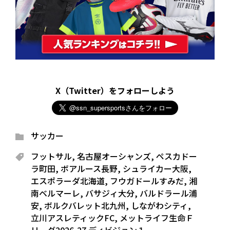
X（Twitter）をフォローしよう
サッカー
フットサル
,
名古屋オーシャンズ
,
ペスカドー
ラ町田
,
ボアルース長野
,
シュライカー大阪
,
エスポラーダ北海道
,
フウガドールすみだ
,
湘
南ベルマーレ
,
バサジィ大分
,
バルドラール浦
安
,
ボルクバレット北九州
,
しながわシティ
,
立川アスレティックFC
,
メットライフ生命Ｆ