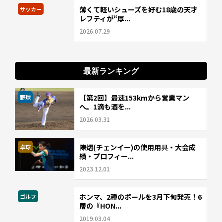
薄くて軽いシューズを好む18歳の天才
サッカー
レフティが“厚...
2026.07.29
最新ランキング
【第2回】最速153kmから営業マン
野球
へ。1滴も酒を...
2026.03.31
陳熠(チェンイー)の使用用具・大会成
卓球
績・プロフィー...
2023.12.01
ホンマ、2種のボールを3月下旬発売！6
ゴルフ
層の『HON...
2019.03.04