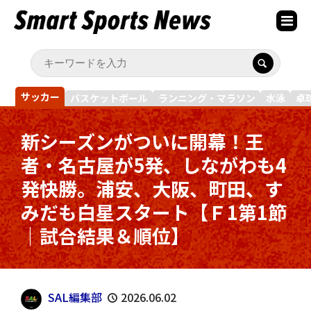
サッカー
バスケットボール
ランニング・マラソン
水泳
卓
新シーズンがついに開幕！王
者・名古屋が5発、しながわも4
発快勝。浦安、大阪、町田、す
みだも白星スタート【Ｆ1第1節
｜試合結果＆順位】
SAL編集部
2026.06.02