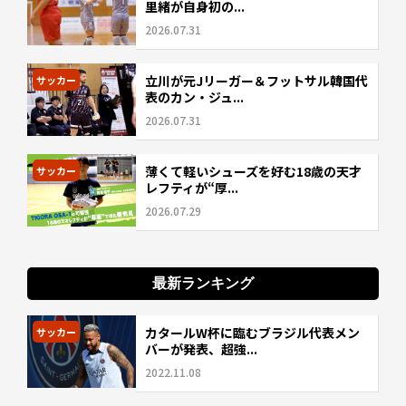
里緒が自身初の...
2026.07.31
立川が元Jリーガー＆フットサル韓国代
サッカー
表のカン・ジュ...
2026.07.31
薄くて軽いシューズを好む18歳の天才
サッカー
レフティが“厚...
2026.07.29
最新ランキング
カタールW杯に臨むブラジル代表メン
サッカー
バーが発表、超強...
2022.11.08