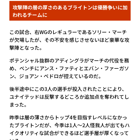
攻撃陣の層の厚さのあるブライトンは優勝争いに加
われるチームに
この試合、右WGのレギュラーであるソリー・マーチ
が欠場したが、その不安を感じさせないほど豪華な攻
撃陣となった。
ポテンシャル抜群のアディングラがマーチの代役を務
め、ベンチにアンス・ファティとエバン・ファーガソ
ン、ジョアン・ペドロが控えているのだ。
後半途中にこの3人の選手が投入されたことにより、
ユナイテッドは反撃するどころか追加点を奪われてし
まった。
昨季は層の薄さからトップ4を目指すレベルになかっ
たブライトンだが、今季は1人～2人怪我人が出てもハ
イクオリティな試合ができるほど選手層が厚くなって