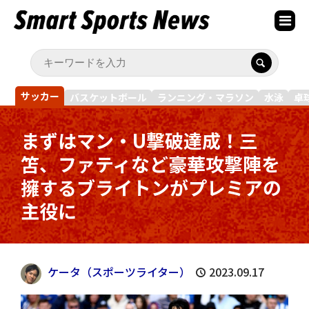
サッカー
バスケットボール
ランニング・マラソン
水泳
卓
まずはマン・U撃破達成！三
笘、ファティなど豪華攻撃陣を
擁するブライトンがプレミアの
主役に
ケータ（スポーツライター）
2023.09.17