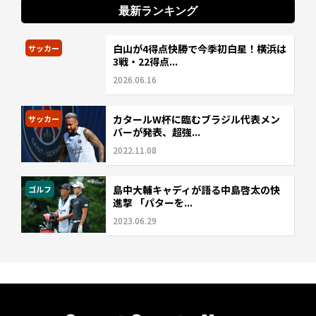
最新ランキング
白山が4得点快勝で今季初白星！横浜は
サッカー
3戦・22得点...
2026.06.16
カタールW杯に臨むブラジル代表メン
サッカー
バーが発表、超強...
2022.11.08
島中大輔キャディが語る中島啓太の快
ゴルフ
進撃 「パターを...
2023.06.29