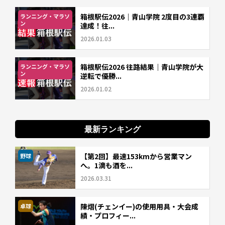
箱根駅伝2026｜青山学院 2度目の3連覇
ランニング・マラソ
ン
達成！往...
2026.01.03
箱根駅伝2026 往路結果｜青山学院が大
ランニング・マラソ
ン
逆転で優勝...
2026.01.02
最新ランキング
【第2回】最速153kmから営業マン
野球
へ。1滴も酒を...
2026.03.31
陳熠(チェンイー)の使用用具・大会成
卓球
績・プロフィー...