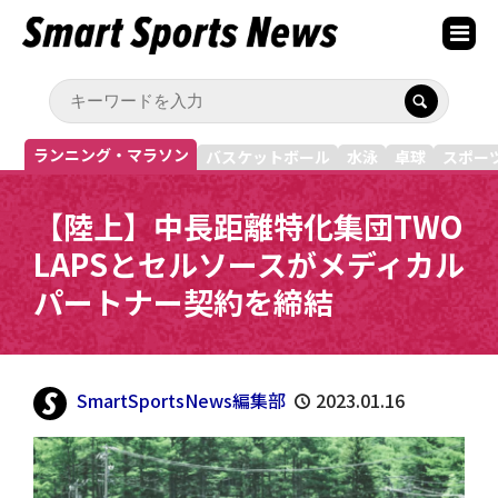
ランニング・マラソン
バスケットボール
水泳
卓球
スポー
【陸上】中長距離特化集団TWO
LAPSとセルソースがメディカル
パートナー契約を締結
SmartSportsNews編集部
2023.01.16