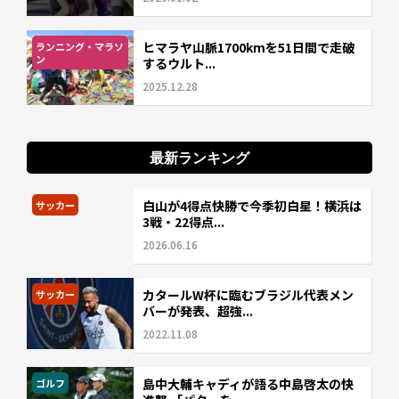
ヒマラヤ山脈1700kmを51日間で走破
ランニング・マラソ
ン
するウルト...
2025.12.28
最新ランキング
白山が4得点快勝で今季初白星！横浜は
サッカー
3戦・22得点...
2026.06.16
カタールW杯に臨むブラジル代表メン
サッカー
バーが発表、超強...
2022.11.08
島中大輔キャディが語る中島啓太の快
ゴルフ