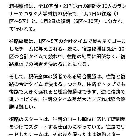
箱根駅伝は、全10区間・217.1kmの距離を10人のラン
ナーでつなぐ大学対抗の駅伝で、1月2日の往路（1
区〜5区）と、1月3日の復路（6区〜10区）に分かれ
て行われる。
往路優勝は、1区〜5区の合計タイムで最も早くゴール
したチームに与えられる。逆に、復路優勝は6区〜10
区の合計タイムで競われ、往路の結果に関係なく、復
路単体での勝者を決めることになる。
そして、駅伝全体の勝者である総合優勝は、往路と復
路の合計タイムで決まる。つまり、往路でトップでも
復路で大きく遅れると総合優勝はできず、逆に復路で
追い上げても、往路のタイム差が大きすぎれば総合優
勝は難しい。
復路のスタートは、往路のゴール順位に応じて時間差
をつけてスタートする仕組みになっている。往路でリ
ードしたチームは、その差を保ったまま復路スター