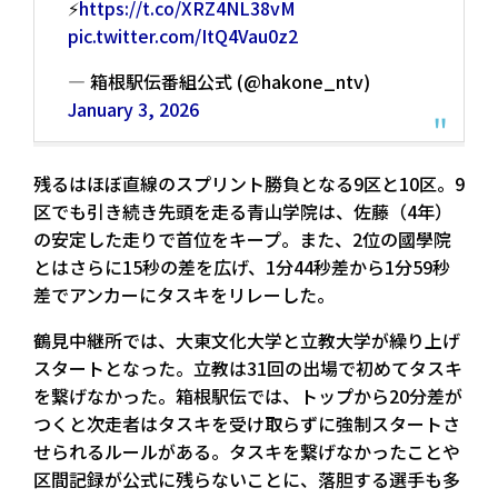
⚡️
https://t.co/XRZ4NL38vM
pic.twitter.com/ItQ4Vau0z2
— 箱根駅伝番組公式 (@hakone_ntv)
January 3, 2026
残るはほぼ直線のスプリント勝負となる9区と10区。9
区でも引き続き先頭を走る青山学院は、佐藤（4年）
の安定した走りで首位をキープ。また、2位の國學院
とはさらに15秒の差を広げ、1分44秒差から1分59秒
差でアンカーにタスキをリレーした。
鶴見中継所では、大東文化大学と立教大学が繰り上げ
スタートとなった。立教は31回の出場で初めてタスキ
を繋げなかった。箱根駅伝では、トップから20分差が
つくと次走者はタスキを受け取らずに強制スタートさ
せられるルールがある。タスキを繋げなかったことや
区間記録が公式に残らないことに、落胆する選手も多