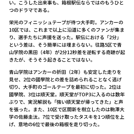
い。こうした出来事も、箱根駅伝ならではのもうひと
つのドラマである。
栄光のフィニッシュテープが待つ大手町。アンカーの
10区では、これまで以上に沿道に多くのファンが集ま
り、選手たちに声援を送った。駅伝における「2分」
という差は、そう簡単には埋まらない。往路5区で青
山学院の黒田（4年）が2分12秒差を逆転する奇跡が起
きたが、そうそう起きることではない。
青山学院はアンカーの折田（2年）も安定した走りを
見せ、2位の國學院との差を詰められることなく逃げ
切り、大手町のゴールテープを最初に切った。2位は
國學院、3位は順天堂。順天堂がTOP3に入るのは数年
ぶりで、実況解説も「強い順天堂が帰ってきた」と声
を張った。また、10区で区間新を樹立したのは駒澤大
学の佐藤圭汰。7位で受け取ったタスキを1つ順位を上
げ、意地の6位で最後の箱根を走り切った。