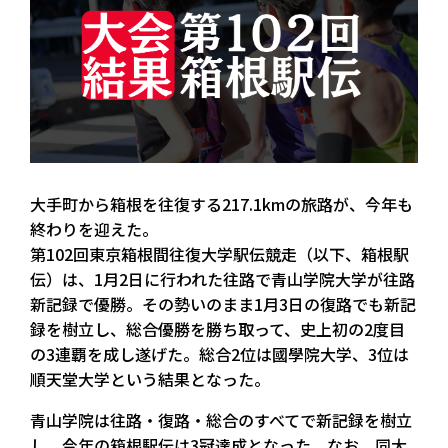
大手町から箱根を往復する217.1kmの旅路が、今年も
終わりを迎えた。
第102回東京箱根間往復大学駅伝競走（以下、箱根駅
伝）は、1月2日に行われた往路で青山学院大学が往路
新記録で優勝。その勢いのまま1月3日の復路でも新記
録を樹立し、総合優勝を勝ち取って、史上初の2度目
の3連覇を成し遂げた。総合2位は國學院大学、3位は
順天堂大学という結果となった。
青山学院は往路・復路・総合のすべてで新記録を樹立
し、今年の箱根駅伝は3冠達成となった。なお、同大