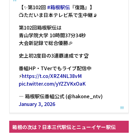
【✨第102回
#箱根駅伝
『復路』】
📺ただいま日本テレビ系で生中継📡
第102回箱根駅伝は
青山学院大学 10時間37分34秒
大会新記録で総合優勝🎉
史上初2度目の3連覇達成です🏆
番組HP・TVerでもライブ配信中
⚡️
https://t.co/XRZ4NL38vM
pic.twitter.com/yYZZVKxOaK
— 箱根駅伝番組公式 (@hakone_ntv)
January 3, 2026
箱根の次は？日本三代駅伝とニューイヤー駅伝