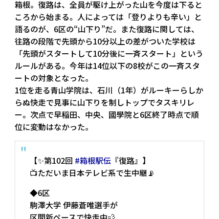
箱根。復路は、全員が駆け上がった山を今度は下ると
ころから始まる。人によっては「登りよりも辛い」と
語るのが、6区の“山下り”だ。また復路に関しては、
往路の段階で先頭から10分以上の差がついた学校は
「先頭がスタートして10分後に一斉スタート」という
ルールがある。今年は14位以下の8校がこの一斉スタ
ートの対象となった。
1位を走る青山学院は、石川（1年）がルーキーらしか
らぬ快走で見事に山下りを制しトップでタスキリレ
ー。次点で早稲田、中央、國學院と6区終了時点で順
位に変動はなかった。
【✨第102回
#箱根駅伝
『復路』】
📺ただいま日本テレビ系で生中継📡
◆6区
駒澤大学 伊藤蒼唯選手が
区間新ペースで快走中💨