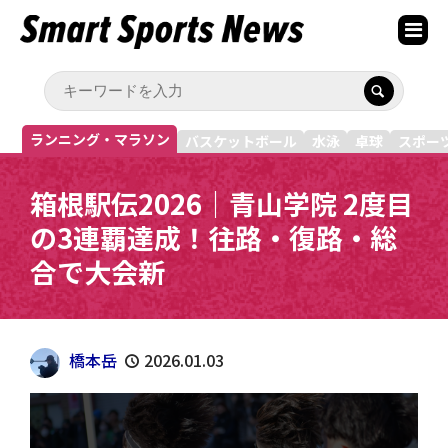
ランニング・マラソン
バスケットボール
水泳
卓球
スポー
箱根駅伝2026｜青山学院 2度目
の3連覇達成！往路・復路・総
合で大会新
橋本岳
2026.01.03