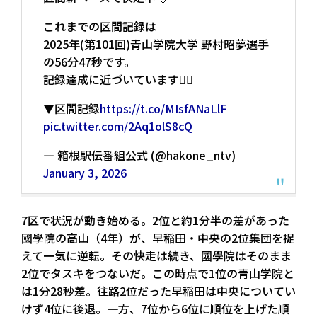
これまでの区間記録は
2025年(第101回)青山学院大学 野村昭夢選手
の56分47秒です。
記録達成に近づいています🏃‍♂️
▼区間記録
https://t.co/MIsfANaLlF
pic.twitter.com/2Aq1olS8cQ
— 箱根駅伝番組公式 (@hakone_ntv)
January 3, 2026
7区で状況が動き始める。2位と約1分半の差があった
國學院の高山（4年）が、早稲田・中央の2位集団を捉
えて一気に逆転。その快走は続き、國學院はそのまま
2位でタスキをつないだ。この時点で1位の青山学院と
は1分28秒差。往路2位だった早稲田は中央についてい
けず4位に後退。一方、7位から6位に順位を上げた順