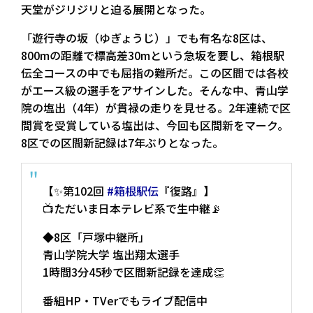
天堂がジリジリと迫る展開となった。
「遊行寺の坂（ゆぎょうじ）」でも有名な8区は、
800mの距離で標高差30mという急坂を要し、箱根駅
伝全コースの中でも屈指の難所だ。この区間では各校
がエース級の選手をアサインした。そんな中、青山学
院の塩出（4年）が貫禄の走りを見せる。2年連続で区
間賞を受賞している塩出は、今回も区間新をマーク。
8区での区間新記録は7年ぶりとなった。
【✨第102回
#箱根駅伝
『復路』】
📺ただいま日本テレビ系で生中継📡
◆8区「戸塚中継所」
青山学院大学 塩出翔太選手
1時間3分45秒で区間新記録を達成👏
番組HP・TVerでもライブ配信中