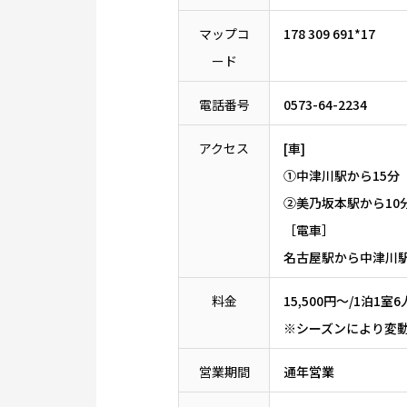
マップコ
178 309 691*17
ード
電話番号
0573-64-2234
アクセス
[車]
①中津川駅から15分
②美乃坂本駅から10
［電車］
名古屋駅から中津川駅
料金
15,500円～/1泊1室6
※シーズンにより変
営業期間
通年営業