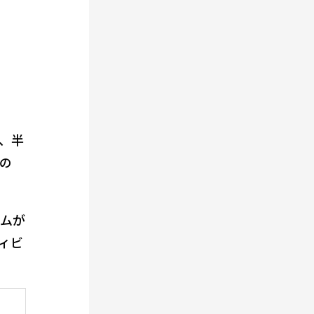
、半
の
ラムが
ィビ