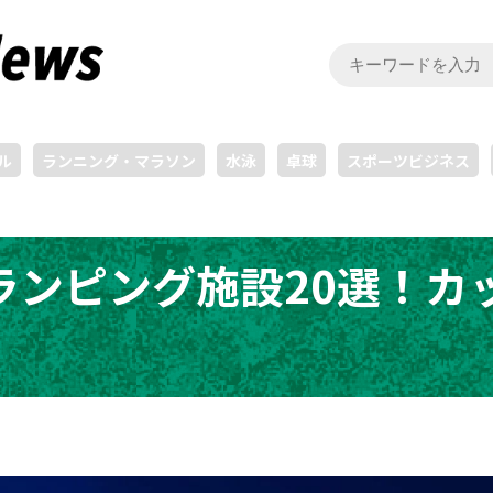
ル
ランニング・マラソン
水泳
卓球
スポーツビジネス
ランピング施設20選！カ