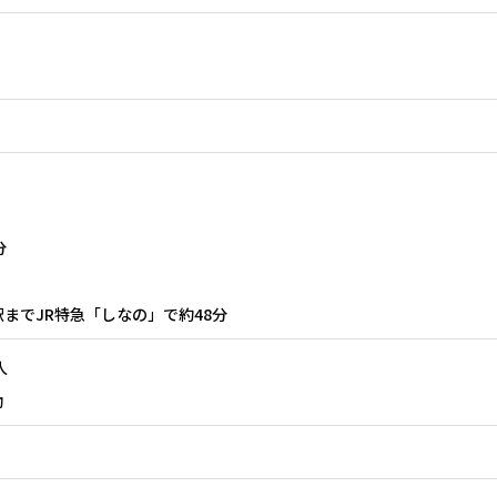
分
までJR特急「しなの」で約48分
人
動