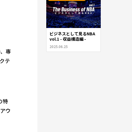
ビジネスとして見るNBA
vol.1 - 収益構造編 -
2025.06.25
や、専
クテ
の特
「アウ