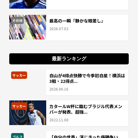
最高の一瞬『静かな眼差し』
その他
2026.07.02
最新ランキング
白山が4得点快勝で今季初白星！横浜は
サッカー
3戦・22得点...
2026.06.16
カタールW杯に臨むブラジル代表メン
サッカー
バーが発表、超強...
2022.11.08
「自分の世界」演じきった優勝争い
ゴルフ