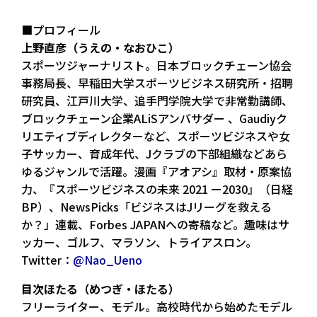
■プロフィール
上野直彦（うえの・なおひこ）
スポーツジャーナリスト。日本ブロックチェーン協会
事務局長、早稲田大学スポーツビジネス研究所・招聘
研究員、江戸川大学、追手門学院大学で非常勤講師、
ブロックチェーン企業ALiSアンバサダー 、Gaudiyク
リエティブディレクターなど、スポーツビジネスや女
子サッカー、育成年代、Jクラブの下部組織などあら
ゆるジャンルで活躍。漫画『アオアシ』取材・原案協
力、『スポーツビジネスの未来 2021 ー2030』（日経
BP）、NewsPicks「ビジネスはJリーグを救える
か？」連載、Forbes JAPANへの寄稿など。趣味はサ
ッカー、ゴルフ、マラソン、トライアスロン。
Twitter：
@Nao_Ueno
目次ほたる（めつぎ・ほたる）
フリーライター、モデル。高校時代から始めたモデル