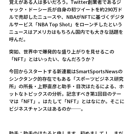
覚えがある人は多いだろう。Twitter創業者であるジ
ャック・ドーシー氏が自身の初ツイートを約290万ド
ルで売却したニュースや、NBAがNFTに基づくデジタ
ルサービス「NBA Top Shot」をローンチしたという
ニュースはアメリカはもちろん国内でも大きな話題を
呼んだ。
突如、世界中で爆発的な盛り上がりを見せるこの
「NFT」とはいったい、なんだろうか？
今回からスタートする新連載はSmartSportsNewsの
シンクタンク的存在でもある「スポーツビジネス研究
所」の所長・上野直彦と助手・目次ほたるによる、ホ
ットなトピックスの分析。記念すべき第1回目のテー
マは「NFT」。はたして「NFT」とはなにか。そこに
ビジネスチャンスはあるのか──。
助手：助手のほたると申します。初めまして！ まだ