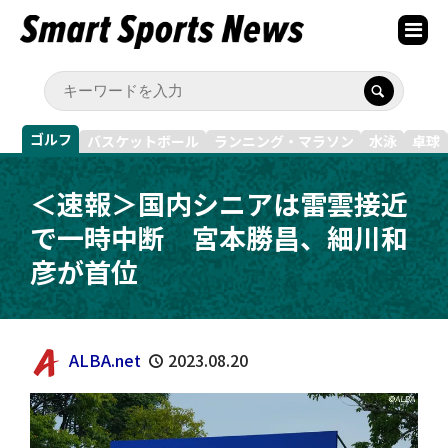
ゴルフ
バスケットボール
ランニング・マラソン
水泳
卓球
＜速報＞国内シニアは雷雲接近
で一時中断 宮本勝昌、細川和
彦が首位
ALBA.net
2023.08.20