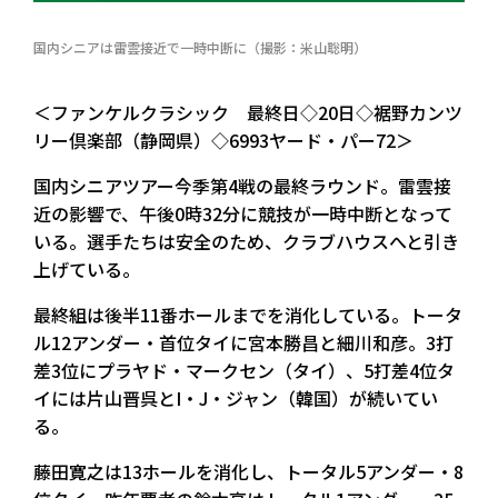
国内シニアは雷雲接近で一時中断に（撮影：米山聡明）
＜ファンケルクラシック 最終日◇20日◇裾野カンツ
リー倶楽部（静岡県）◇6993ヤード・パー72＞
国内シニアツアー今季第4戦の最終ラウンド。雷雲接
近の影響で、午後0時32分に競技が一時中断となって
いる。選手たちは安全のため、クラブハウスへと引き
上げている。
最終組は後半11番ホールまでを消化している。トータ
ル12アンダー・首位タイに宮本勝昌と細川和彦。3打
差3位にプラヤド・マークセン（タイ）、5打差4位タ
イには片山晋呉とI・J・ジャン（韓国）が続いてい
る。
藤田寛之は13ホールを消化し、トータル5アンダー・8