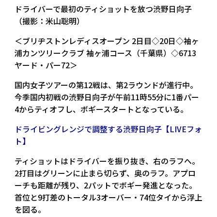
ドライバーで最初のティショットを放つ渋野日向子
（撮影：米山聡明）
＜ブリヂストンレディスオープン 2日目◇20日◇袖ヶ
浦カンツリークラブ 袖ヶ浦コース（千葉県）◇6713
ヤード・パー72＞
国内女子ツアーの第12戦は、第2ラウンドが進行中。
今季国内初戦の渋野日向子が午前11時55分に1番パー
4からティオフし、ボギースタートとなっている。
ドライビングレンジで調整する渋野日向子【LIVEフォ
ト】
ティショットはドライバーを振り抜き、右のラフへ。
2打目はグリーンに止まら切らず、奥のラフ。アプロ
ーチも距離が残り、2パットでボギー発進となった。
首位と9打差のトータル3オーバー・74位タイから浮上
を図る。