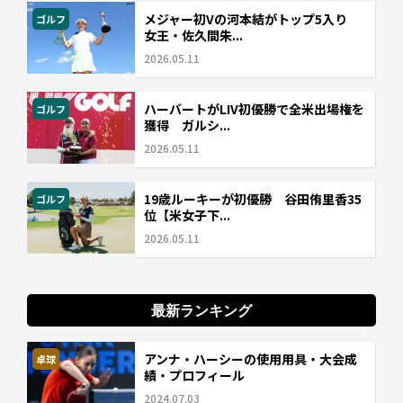
メジャー初Vの河本結がトップ5入り
ゴルフ
女王・佐久間朱...
2026.05.11
ハーバートがLIV初優勝で全米出場権を
ゴルフ
獲得 ガルシ...
2026.05.11
19歳ルーキーが初優勝 谷田侑里香35
ゴルフ
位【米女子下...
2026.05.11
最新ランキング
アンナ・ハーシーの使用用具・大会成
卓球
績・プロフィール
2024.07.03