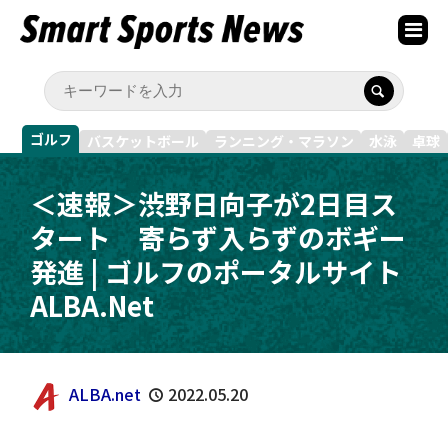
ゴルフ
バスケットボール
ランニング・マラソン
水泳
卓球
＜速報＞渋野日向子が2日目ス
タート 寄らず入らずのボギー
発進 | ゴルフのポータルサイト
ALBA.Net
ALBA.net
2022.05.20