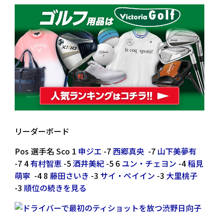
リーダーボード
Pos 選手名 Sco 1
申ジエ
-7
西郷真央
-7
山下美夢有
-7 4
有村智恵
-5
酒井美紀
-5 6
ユン・チェヨン
-4
稲見
萌寧
-4 8
藤田さいき
-3
サイ・ペイイン
-3
大里桃子
-3
順位の続きを見る