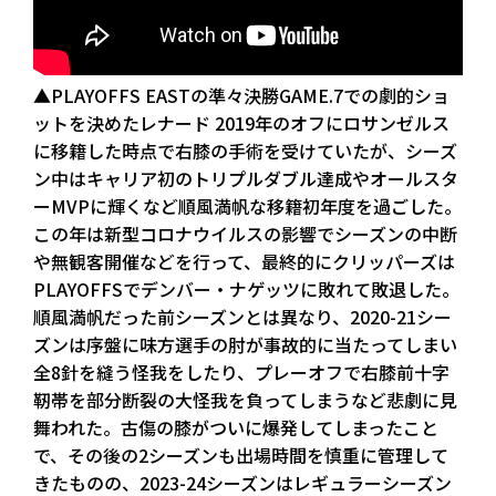
▲PLAYOFFS EASTの準々決勝GAME.7での劇的ショ
ットを決めたレナード 2019年のオフにロサンゼルス
に移籍した時点で右膝の手術を受けていたが、シーズ
ン中はキャリア初のトリプルダブル達成やオールスタ
ーMVPに輝くなど順風満帆な移籍初年度を過ごした。
この年は新型コロナウイルスの影響でシーズンの中断
や無観客開催などを行って、最終的にクリッパーズは
PLAYOFFSでデンバー・ナゲッツに敗れて敗退した。
順風満帆だった前シーズンとは異なり、2020-21シー
ズンは序盤に味方選手の肘が事故的に当たってしまい
全8針を縫う怪我をしたり、プレーオフで右膝前十字
靭帯を部分断裂の大怪我を負ってしまうなど悲劇に見
舞われた。古傷の膝がついに爆発してしまったこと
で、その後の2シーズンも出場時間を慎重に管理して
きたものの、2023-24シーズンはレギュラーシーズン