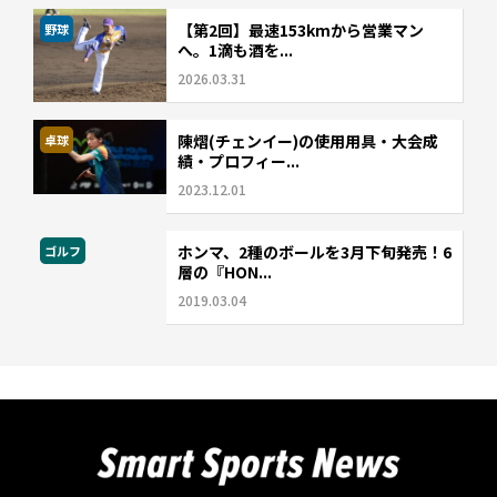
【第2回】最速153kmから営業マン
野球
へ。1滴も酒を...
2026.03.31
陳熠(チェンイー)の使用用具・大会成
卓球
績・プロフィー...
2023.12.01
ホンマ、2種のボールを3月下旬発売！6
ゴルフ
層の『HON...
2019.03.04