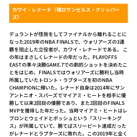
カワイ・レナード（現ロサンゼルス・クリッパー
ズ）
デュラントが怪我をしてファイナルから離れることに
なった2019年のNBA FINALSで、ウォリアーズの3連
覇を阻止した立役者が、カワイ・レナードである。 こ
の年はまさしくレナードの年だった。PLAYOFFS
EASTの準々決勝GAME.7での劇的ショットを決めたこ
とをはじめ、FINALSではウォリアーズに勝利し当時
所属していたトロント・ラプターズを初のNBA
CHAMPIONに輝いた。レナード自身は2014年にサン
アントニオ・スパーズでマイアミ・ヒートを相手に優
勝して以来2回目の優勝であり、また2回目のFINALS
MVPを獲得した年だった。当時マイアミ・ヒートはレ
ブロンとウェイドとボッシュという「スリーキング
ス」が所属していて、勝てばスリーピート達成だった
がレナードとラプターズに敗れた。この2019年と全く