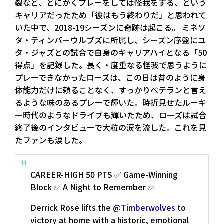
裂など、とにかくプレーをしては怪我をする、という
キャリアだったため「彼はもう終わりだ」と思われて
いた中で、2018-19シーズンに奇跡は起こる。 ミネソ
タ・ティンバーウルブズに所属し、シーズン序盤にユ
タ・ジャズとの試合で自身のキャリアハイとなる「50
得点」を記録した。長く・度重なる怪我で思うように
プレーできなかったローズは、この日は昔のように身
体能力だけに頼ることなく、すっかりベテランと言え
るような味のあるプレーで輝いた。時折見せたルーキ
ー時代のようなドライブも輝いたため、ローズは試合
終了後のインタビューで大粒の涙を流した。これを見
たファンも涙した。
CAREER-HIGH 50 PTS ✅ Game-Winning
Block ✅ A Night to Remember ✅
Derrick Rose lifts the
@Timberwolves
to
victory at home with a historic, emotional