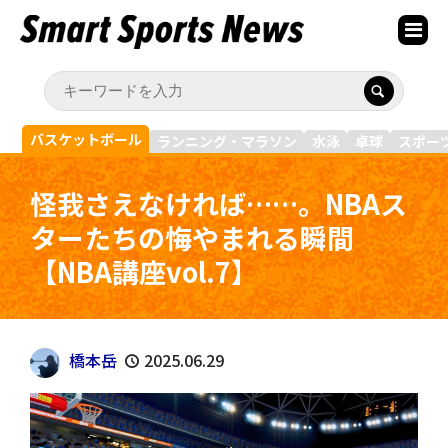
バスケットボール
ランニング・マラソン
水泳
卓球
スポー
怪我さえなければ……。NBAス
ターたちの悔やまれる瞬間
【NBA講座vol.7】
橋本岳
2025.06.29