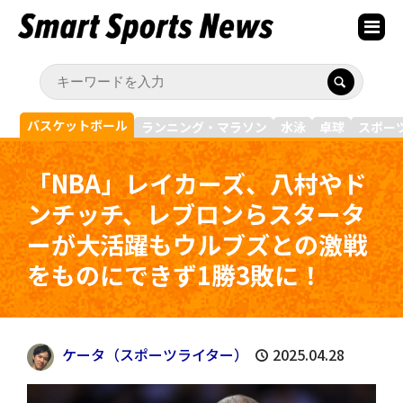
バスケットボール
ランニング・マラソン
水泳
卓球
スポー
「NBA」レイカーズ、八村やド
ンチッチ、レブロンらスタータ
ーが大活躍もウルブズとの激戦
をものにできず1勝3敗に！
ケータ（スポーツライター）
2025.04.28