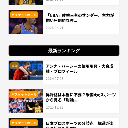
「NBA」昨季王者のサンダー、主力が
バスケットボール
揃い圧倒的な強...
2026.04.21
最新ランキング
アンナ・ハーシーの使用用具・大会成
卓球
績・プロフィール
2024.07.03
昇降格は本当に不要？米国4大スポーツ
バスケットボール
から見る「別軸...
2025.12.28
日本プロスポーツの分岐点｜構造が変
バスケットボール