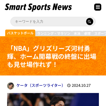
バスケットボール
ランニング・マラソン
水泳
卓球
スポー
「NBA」グリズリーズ河村勇
輝、ホーム開幕戦の終盤に出場
も見せ場作れず！
ケータ（スポーツライター）
2024.10.27