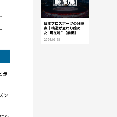
る。
日本プロスポーツの分岐
だ。
点｜構造が変わり始め
た“現在地” 【前編】
2026.01.28
と示
ズン
にシ