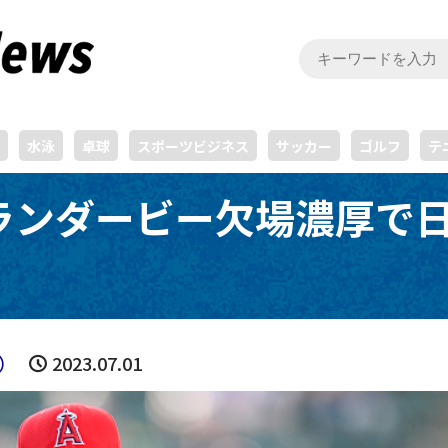
水泳
卓球
スポーツビジネス
サッカー
ゴルフ
テ
ランダービー欠場濃厚で
）
2023.07.01