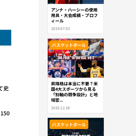
アンナ・ハーシーの使用
用具・大会成績・プロフ
ィール
2024.07.03
バスケットボール
昇降格は本当に不要？米
て史
国4大スポーツから見る
「別軸の競争設計」と地
域密...
2025.12.28
50
バスケットボール