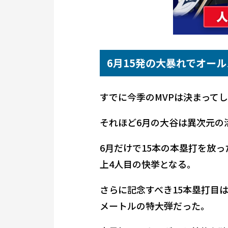
6月15発の大暴れでオー
すでに今季のMVPは決まって
それほど6月の大谷は異次元の
6月だけで15本の本塁打を放
上4人目の快挙となる。
さらに記念すべき15本塁打目
メートルの特大弾だった。