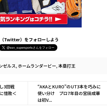
X（Twitter）をフォローしよう
ンゼルス
,
ホームランダービー
,
本塁打王
し3回戦
“AKAとKURO”のUT3本を巧みに
に惜敗＜
使い分け プロ7年目の宮田成華
は初V...