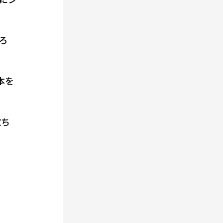
ろ
本を
放ち