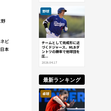
野球
に野
のネビ
チームとして完成形に近
づくドジャース、MLBダ
、日本
ントツの勝率で他球団を
圧...
2026.04.17
最新ランキング
卓球